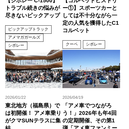
【シボレー C-1500】
【コルベットヒストリ
トラブル続きの悩みが
ー①】スポーツカーと
尽きないピックアップ
しては不十分ながら一
定の人気を獲得したC1
ピックアップトラック
コルベット
アメマガガールズ
クーペ
シボレー
シボレー
2026/01/22
2026/04/19
東北地方（福島県）で
「アメ車でつながろ
は初開催！ アメ車乗り
う！」2026年も年4回
がクマSUNテラスに集
の定期開催、その第1
結
弾「アメ車ファンミー