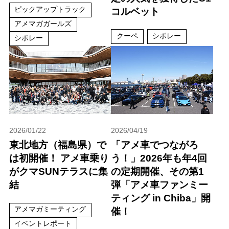
ピックアップトラック
コルベット
アメマガガールズ
クーペ
シボレー
シボレー
2026/01/22
2026/04/19
東北地方（福島県）で
「アメ車でつながろ
は初開催！ アメ車乗り
う！」2026年も年4回
がクマSUNテラスに集
の定期開催、その第1
結
弾「アメ車ファンミー
ティング in Chiba」開
アメマガミーティング
催！
イベントレポート