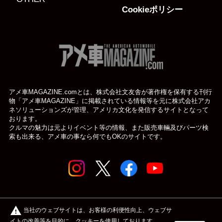
Cookieポリシー
アメ車MAGAZINE.comとは、株式会社文友舎が著作権を保有する刊行
物「アメ車MAGAZINE」に掲載されている
情報等を元に株式会社アカ
ネソリューションズが管理、アメリカ文化を発信するサイトとなって
おります。
クルマの魅力は元よりイベント等の情報、また販売車輛及びパーツ検
索も出来る、アメ車の事なら何でもOKのサイトです。
© アメ車のWEBマガジン アメ車マガジン公式WEBサイト
warning
当社のウェブサイトは、お客様の利便性向上、ウェブサ
| アメマガ All rights reserved.
イトの改善等を目的に、クッキーを使用しております。