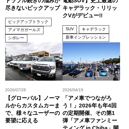
トラブル続きの悩みが
電動SUV】史上最速の
尽きないピックアップ
キャデラック・リリッ
クVがデビュー!!
ピックアップトラック
SUV
キャデラック
アメマガガールズ
新車インプレッション
シボレー
2026/07/28
2026/04/19
【グローバル】ノーマ
「アメ車でつながろ
ルからカスタムカーま
う！」2026年も年4回
で、様々なユーザーの
の定期開催、その第1
要望に応える
弾「アメ車ファンミー
ティング in Chiba」開