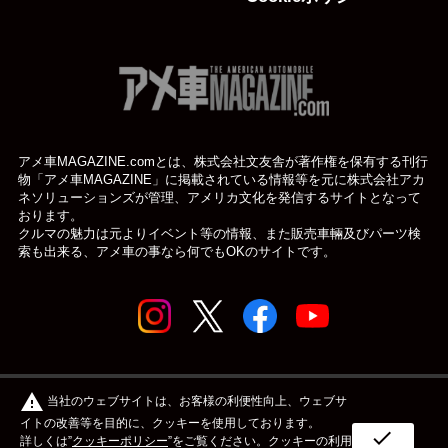
アメ車MAGAZINE.comとは、株式会社文友舎が著作権を保有する刊行
物「アメ車MAGAZINE」に掲載されている
情報等を元に株式会社アカ
ネソリューションズが管理、アメリカ文化を発信するサイトとなって
おります。
クルマの魅力は元よりイベント等の情報、また販売車輛及びパーツ検
索も出来る、アメ車の事なら何でもOKのサイトです。
© アメ車のWEBマガジン アメ車マガジン公式WEBサイト
warning
当社のウェブサイトは、お客様の利便性向上、ウェブサ
| アメマガ All rights reserved.
イトの改善等を目的に、クッキーを使用しております。
check
詳しくは”
クッキーポリシー
”をご覧ください。クッキーの利用