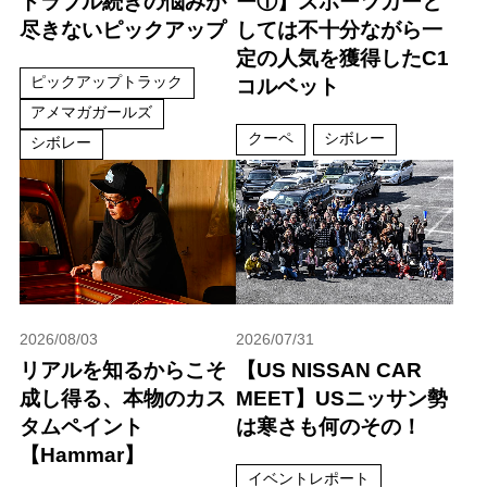
トラブル続きの悩みが
ー①】スポーツカーと
尽きないピックアップ
しては不十分ながら一
定の人気を獲得したC1
ピックアップトラック
コルベット
アメマガガールズ
クーペ
シボレー
シボレー
2026/08/03
2026/07/31
リアルを知るからこそ
【US NISSAN CAR
成し得る、本物のカス
MEET】USニッサン勢
タムペイント
は寒さも何のその！
【Hammar】
イベントレポート