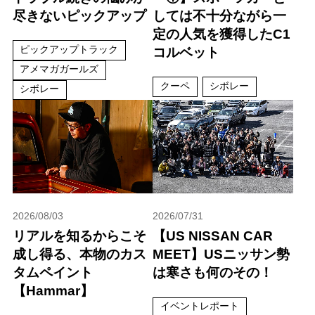
尽きないピックアップ
しては不十分ながら一
定の人気を獲得したC1
ピックアップトラック
コルベット
アメマガガールズ
クーペ
シボレー
シボレー
2026/08/03
2026/07/31
リアルを知るからこそ
【US NISSAN CAR
成し得る、本物のカス
MEET】USニッサン勢
タムペイント
は寒さも何のその！
【Hammar】
イベントレポート