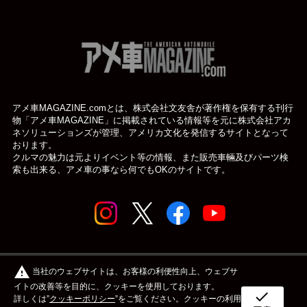
アメ車MAGAZINE.comとは、株式会社文友舎が著作権を保有する刊行
物「アメ車MAGAZINE」に掲載されている
情報等を元に株式会社アカ
ネソリューションズが管理、アメリカ文化を発信するサイトとなって
おります。
クルマの魅力は元よりイベント等の情報、また販売車輛及びパーツ検
索も出来る、アメ車の事なら何でもOKのサイトです。
© アメ車のWEBマガジン アメ車マガジン公式WEBサイト
warning
当社のウェブサイトは、お客様の利便性向上、ウェブサ
| アメマガ All rights reserved.
イトの改善等を目的に、クッキーを使用しております。
check
詳しくは”
クッキーポリシー
”をご覧ください。クッキーの利用