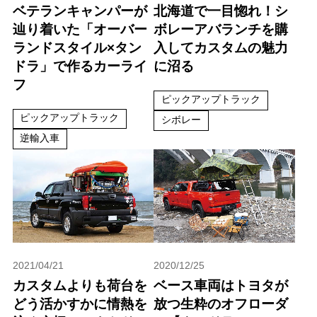
ベテランキャンパーが
北海道で一目惚れ！シ
辿り着いた「オーバー
ボレーアバランチを購
ランドスタイル×タン
入してカスタムの魅力
ドラ」で作るカーライ
に沼る
フ
ピックアップトラック
ピックアップトラック
シボレー
逆輸入車
2021/04/21
2020/12/25
カスタムよりも荷台を
ベース車両はトヨタが
どう活かすかに情熱を
放つ生粋のオフローダ