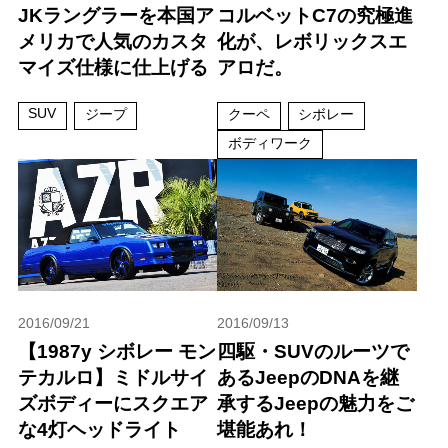
JKラングラーを本国ア
コルベットC7の究極進
メリカで人気のカスタ
化が、レボリックスエ
マイズ仕様に仕上げる
アロだ。
SUV
ジープ
クーペ
シボレー
ボディワーク
2016/09/21
2016/09/13
【1987y シボレー モン
四駆・SUVのルーツで
テカルロ】ミドルサイ
あるJeepのDNAを継
ズボディーにスクエア
承するJeepの魅力をご
な4灯ヘッドライト
堪能あれ！