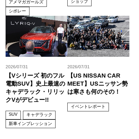
ショップ
アメマガガールズ
シボレー
2026/07/31
2026/07/31
【Vシリーズ 初のフル
【US NISSAN CAR
電動SUV】史上最速の
MEET】USニッサン勢
キャデラック・リリッ
は寒さも何のその！
クVがデビュー!!
イベントレポート
SUV
キャデラック
新車インプレッション