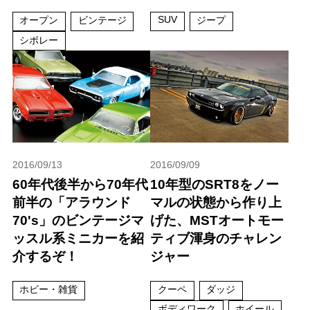
SUV
オープン
ビンテージ
ジープ
シボレー
2016/09/13
2016/09/09
60年代後半から70年代
10年型のSRT8をノー
前半の「アラウンド
マルの状態から作り上
70's」のビンテージマ
げた、MSTオートモー
ッスル系ミニカーを紹
ティブ渾身のチャレン
介するぞ！
ジャー
ホビー・雑貨
クーペ
ダッジ
ボディワーク
ホイール