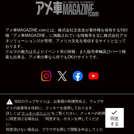
アメ車MAGAZINE.comとは、株式会社文友舎が著作権を保有する刊行
物「アメ車MAGAZINE」に掲載されている
情報等を元に株式会社アカ
ネソリューションズが管理、アメリカ文化を発信するサイトとなって
おります。
クルマの魅力は元よりイベント等の情報、また販売車輛及びパーツ検
索も出来る、アメ車の事なら何でもOKのサイトです。
© アメ車のWEBマガジン アメ車マガジン公式WEBサイト
warning
当社のウェブサイトは、お客様の利便性向上、ウェブサ
| アメマガ All rights reserved.
イトの改善等を目的に、クッキーを使用しております。
check
詳しくは”
クッキーポリシー
”をご覧ください。クッキーの利用
同意
ボディタイプ
メーカー
カスタム&メンテナンス
に同意頂ける場合は、「同意する」ボタンを押してくださ
する
い。
同意頂けない場合は、ブラウザを閉じて閲覧を中止してくだ
イベント
ライフスタイル
OTHER