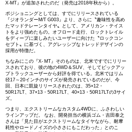
X‐MT』が追加されたのだ（発売は2018年秋から）。
ポジショニングとしては、すでにリリースされている
『ジオランダーM/T G003』より、さらに〝趣味性を高め
たマッドテレーンタイヤ〟として、アメリカン・テイス
トをより強めたもの。オフロード走行、ロックトレイル
をディープに楽しみたいユーザーに向けた〝ロックコン
セプト〟に基づく、アグレッシブなトレッドデザインの
採用が特徴だ。
ちなみにこの『X‐ MT』そのものは、北米ですでにリリー
スされており、彼の地の4WD＆SUV、そしてピックアッ
プトラックユーザーから好評を得ている。北米ではリム
径17～20インチのサイズが発売されているのだが、今
回、日本に凱旋リリースされたのは、35×12・
50R17LT、37×13・50R17LT、40×13・50R17LTの3サイ
ズ。
つまり、エクストリームなカスタム4WDに、ふさわしい
ラインアップだ。 なお、開発担当の横浜ゴム・吉田泰之
さんは「見た目がエクストリームなタイヤながら、耐摩
耗性やロードノイズの小ささにもこだわった」とのこ