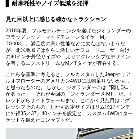
耐摩耗性やノイズ低減を発揮
見た目以上に感じる確かなトラクション
2018年夏、フルモデルチェンジを遂げたジオランダーの
フラッグシップ・マッドテレーンタイヤ「M／
TG003」。満足度の高い性能などに欠点はないようだ
が、北米地域ではさらに激しいオフロードユーザー向け
の40インチ外径サイズや、よりアグレッシブなデザイン
を有するエクストリームなM／Tタイヤが存在する。
これらを基準に考えると、フルカスタムしたJeepやリア
ルオフローダーのアメリカン4WDには物足りないかも…
と思ったものだ。 しかし、ジオランダーには〝隠し球〟
があった！ それが今回の「ジオランダー X‐MT」だ。ト
レッドからサイドウォールまで、とにかく見た目はアグ
レッシブそのもの。しかも設定サイズはリム径17インチ
に外径35／37／40インチを設定と、カスタム4WDにター
ゲットを据えたコンセプトだ。