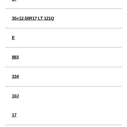
35×12.50R17 LT 121Q
E
883
334
10J
17