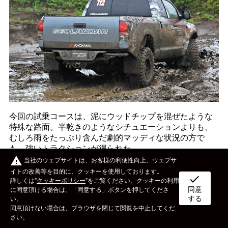
今回の試乗コースは、泥にウッドチップを混ぜたような
特殊な路面。半乾きのようなシチュエーションよりも、
むしろ雨をたっぷり含んだ劇的マッディな状況の方で
も、強いトラクションが得られた。
warning
当社のウェブサイトは、お客様の利便性向上、ウェブサ
GEOLANDAR M/T NEWS
イトの改善等を目的に、クッキーを使用しております。
check
詳しくは”
クッキーポリシー
”をご覧ください。クッキーの利用
過酷なAXCRに挑んで耐久性と走破性を証明！
同意
ボディタイプ
メーカー
カスタム&メンテナンス
に同意頂ける場合は、「同意する」ボタンを押してくださ
Challenge the AXCR2018
する
い。
同意頂けない場合は、ブラウザを閉じて閲覧を中止してくだ
イベント
ライフスタイル
OTHER
さい。