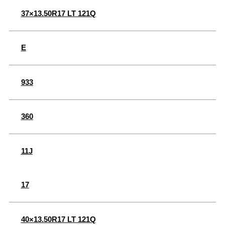
37×13.50R17 LT 121Q
E
933
360
11J
17
40×13.50R17 LT 121Q