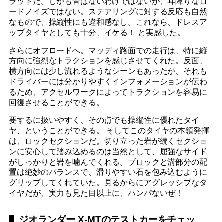
ラットだ。しかも音はないわけではないが、耳障りなロ
ードノイズではない。ステアリングに対する反応も自然
なもので、操縦性にも違和感なし。これなら、ドレスア
ップタイヤとしても十分、イケる！ と実感した。
さらにオフロードへ。マッディ路面での走行は、特に縦
方向に強烈なトラクションを感じさせてくれた。反面、
横方向には少し流れるようなシーンもあったが、それも
ドライバーには分かりやすくインフォメーションが伝わ
るため、アクセルワークによってトラクションを容易に
回復させることができる。
要するに扱いやすく、その点でも操縦性に優れたタイ
ヤ、ということができる。 そしてこのタイヤの本領発揮
は、ロックセクションだ。切り立った岩が続くセクショ
ンに安心して踏み込めるのは当然として、屈強なサイド
がしっかりと岩を噛んでくれる。ブロックと溝部分の配
置は絶妙のバランスで、滑りやすい石を包み込むように
グリップしてくれていた。見るからにアグレッシブなタ
イヤだが、実力も見た目以上に、ハンパないぜ！
ジオランダー X-MTのテストカーをチェッ