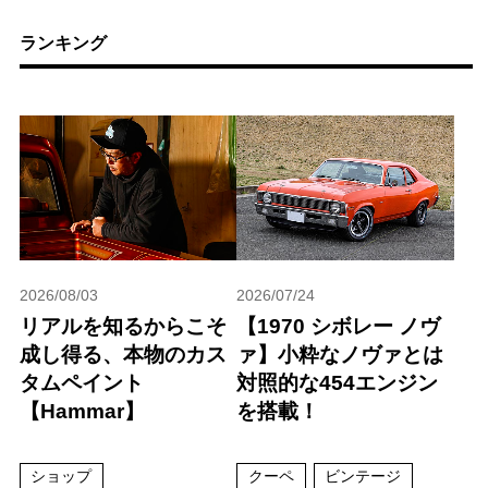
ランキング
2026/08/03
2026/07/24
リアルを知るからこそ
【1970 シボレー ノヴ
成し得る、本物のカス
ァ】小粋なノヴァとは
タムペイント
対照的な454エンジン
【Hammar】
を搭載！
ショップ
クーペ
ビンテージ