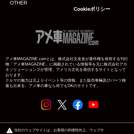
OTHER
Cookieポリシー
アメ車MAGAZINE.comとは、株式会社文友舎が著作権を保有する刊行
物「アメ車MAGAZINE」に掲載されている
情報等を元に株式会社アカ
ネソリューションズが管理、アメリカ文化を発信するサイトとなって
おります。
クルマの魅力は元よりイベント等の情報、また販売車輛及びパーツ検
索も出来る、アメ車の事なら何でもOKのサイトです。
© アメ車のWEBマガジン アメ車マガジン公式WEBサイト
warning
当社のウェブサイトは、お客様の利便性向上、ウェブサ
| アメマガ All rights reserved.