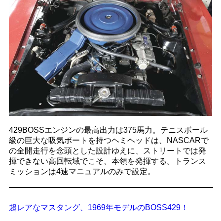
429BOSSエンジンの最高出力は375馬力。テニスボール
級の巨大な吸気ポートを持つヘミヘッドは、NASCARで
の全開走行を念頭とした設計ゆえに、ストリートでは発
揮できない高回転域でこそ、本領を発揮する。トランス
ミッションは4速マニュアルのみで設定。
超レアなマスタング、1969年モデルのBOSS429！