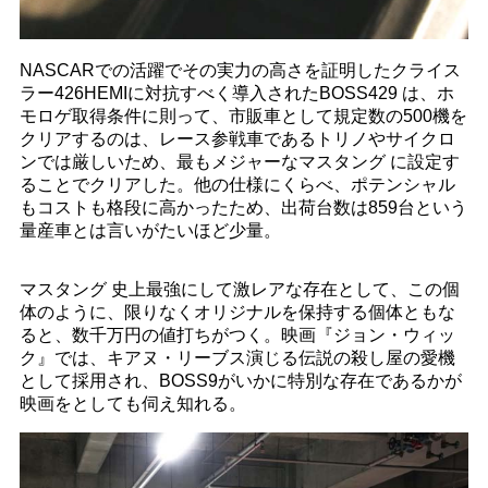
NASCARでの活躍でその実力の高さを証明したクライス
ラー426HEMIに対抗すべく導入されたBOSS429 は、ホ
モロゲ取得条件に則って、市販車として規定数の500機を
クリアするのは、レース参戦車であるトリノやサイクロ
ンでは厳しいため、最もメジャーなマスタング に設定す
ることでクリアした。他の仕様にくらべ、ポテンシャル
もコストも格段に高かったため、出荷台数は859台という
量産車とは言いがたいほど少量。
マスタング 史上最強にして激レアな存在として、この個
体のように、限りなくオリジナルを保持する個体ともな
ると、数千万円の値打ちがつく。映画『ジョン・ウィッ
ク』では、キアヌ・リーブス演じる伝説の殺し屋の愛機
として採用され、BOSS9がいかに特別な存在であるかが
映画をとしても伺え知れる。