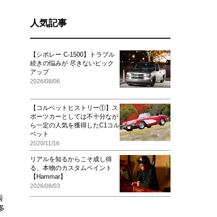
人気記事
【シボレー C-1500】トラブル
続きの悩みが 尽きないピック
アップ
2026/08/06
【コルベットヒストリー①】ス
ポーツカーとしては不十分なが
ら一定の人気を獲得したC1コル
ベット
2020/11/16
リアルを知るからこそ成し得
る、本物のカスタムペイント
【Hammar】
2026/08/03
両
多