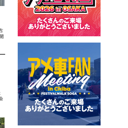
古
開
た
会