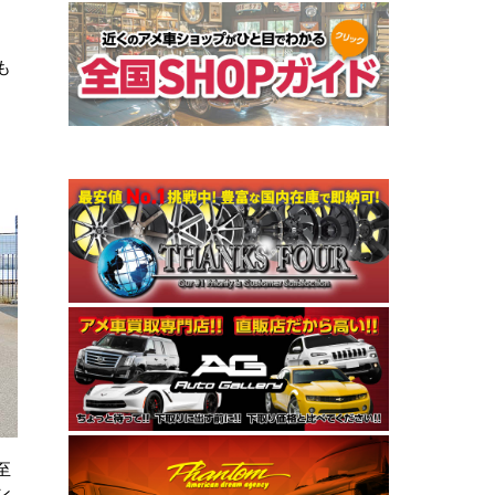
も
至
ン