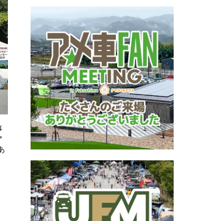
事
ア
あ