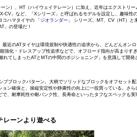
レーン）、HT（ハイウェイテレーン）に加え、近年はエクストリー
「X‐CV」など、「Xシリーズ」と呼ばれるモデルを設定し、趣味性
ヨコハマタイヤの
「ジオランダー」
シリーズ。MT、CV（HT）と
AT」の登場だ！
。最近のATタイヤは環境規制や快適性の追求から、どんどんオンロ
性能強化・ドレスアップ性追求などで、オフロード指向が高まりす
が離れてしまったATとMTの中間のポジショニング」を意識して開発
ッシブブロックパターン。大柄でソリッドなブロックをオフセット配
ション確保と、操縦安定性や静粛性の向上に一役買っている。さら
などで、耐摩耗性や耐パンク性、長寿命といったタフなスペックも実
テレーンより遊べる