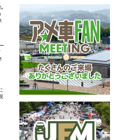
ム
の
来
ー
ぎ
さ
に
現