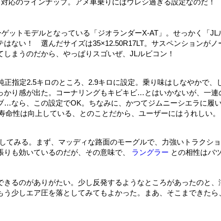
ラック対応のラインナップ。アメ車乗りにはウレシ過ぎる設定なのだ！
ゲットモデルとなっている「ジオランダーX‐AT」。せっかく「JL
い！ 選んだサイズは35×12.50R17LT。サスペンションがノ
てしまうのだから、やっぱりスゴいぜ、JLルビコン！
正指定2.5キロのところ、2.9キロに設定。乗り味はしなやかで、
っかり感が出た。コーナリングもキビキビ…とはいかないが、一連
ブ…なら、この設定でOK。ちなみに、かつてジムニーシエラに履
に長寿命性は向上している、とのことだから、ユーザーにはうれしい。
としてみる。まず、マッディな路面のモーグルで、力強いトラクシ
張りも効いているのだが、その意味で、
ラングラー
との相性はバ
できるのがありがたい。少し反発するようなところがあったのと、
もう少しエア圧を落としてみてもよかった。まあ、そこまできたら