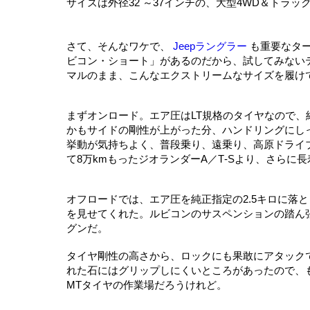
サイズは外径32 ～37インチの、大型4WD＆ト
さて、そんなワケで、
Jeepラングラー
も重要なター
ビコン・ショート」があるのだから、試してみないテはな
マルのまま、こんなエクストリームなサイズを履け
まずオンロード。エア圧はLT規格のタイヤなので、純
かもサイドの剛性が上がった分、ハンドリングにし
挙動が気持ちよく、普段乗り、遠乗り、高原ドライ
て8万kmもったジオランダーA／T‐Sより、さら
オフロードでは、エア圧を純正指定の2.5キロに落
を見せてくれた。ルビコンのサスペンションの踏ん
グンだ。
タイヤ剛性の高さから、ロックにも果敢にアタック
れた石にはグリップしにくいところがあったので、
MTタイヤの作業場だろうけれど。