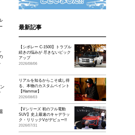
ル
ー
最新記事
【シボレー C-1500】トラブル
し
続きの悩みが 尽きないピック
の
アップ
い
2026/08/06
リアルを知るからこそ成し得
る、本物のカスタムペイント
ョン
【Hammar】
ツ
2026/08/03
【Vシリーズ 初のフル電動
濡
SUV】史上最速のキャデラッ
、
ク・リリックVがデビュー!!
2026/07/31