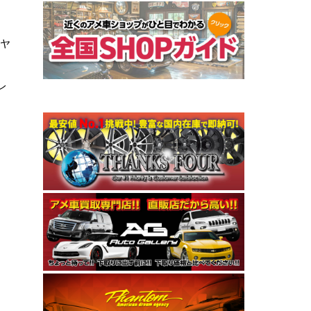
イヤ
レ
、