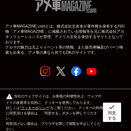
アメ車MAGAZINE.comとは、株式会社文友舎が著作権を保有する刊行
物「アメ車MAGAZINE」に掲載されている
情報等を元に株式会社アカ
ネソリューションズが管理、アメリカ文化を発信するサイトとなって
おります。
クルマの魅力は元よりイベント等の情報、また販売車輛及びパーツ検
索も出来る、アメ車の事なら何でもOKのサイトです。
© アメ車のWEBマガジン アメ車マガジン公式WEBサイト
warning
当社のウェブサイトは、お客様の利便性向上、ウェブサ
| アメマガ All rights reserved.
イトの改善等を目的に、クッキーを使用しております。
check
詳しくは”
クッキーポリシー
”をご覧ください。クッキーの利用
同意
ボディタイプ
メーカー
カスタム&メンテナンス
に同意頂ける場合は、「同意する」ボタンを押してくださ
する
い。
同意頂けない場合は、ブラウザを閉じて閲覧を中止してくだ
イベント
ライフスタイル
OTHER
さい。