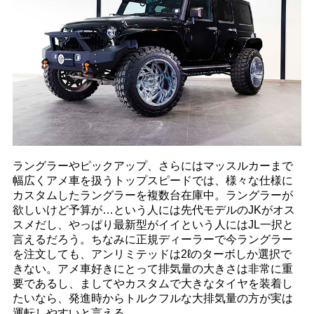
ラングラーやピックアップ、さらにはマッスルカーまで
幅広くアメ車を扱うトップスピードでは、様々な仕様に
カスタムしたラングラーを複数台在庫中。ラングラーが
欲しいけど予算が…という人には先代モデルのJKがオス
スメだし、やっぱり最新型がイイという人にはJL一択と
言えるだろう。ちなみに正規ディーラーで今ラングラー
を注文しても、アンリミテッドは2ℓのターボしか選択で
きない。アメ車好きにとって排気量の大きさは非常に重
要であるし、ましてやカスタムで大きなタイヤを装着し
たいなら、発進時からトルクフルな大排気量の方が実は
運転しやすいと言える。