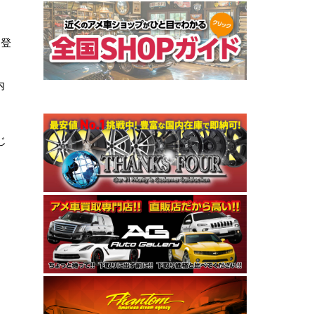
に登
内
じ