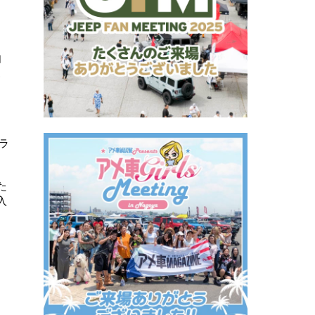
自
こ
ラ
た
入