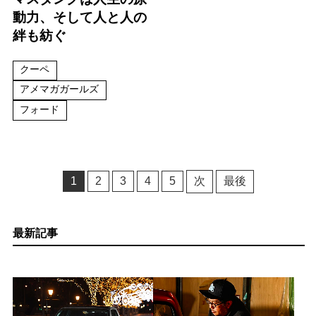
動力、そして人と人の
絆も紡ぐ
クーペ
アメマガガールズ
フォード
1
2
3
4
5
次
最後
最新記事