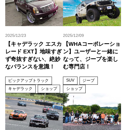
2025/12/23
2025/12/09
【キャデラック エスカ
【WHAコーポレーショ
レード EXT】地味すぎ
ン】ユーザーと一緒に
ず奇抜すぎない、絶妙
なって、ジープを楽し
なバランスを意識！
む専門店！
SUV
ピックアップトラック
ジープ
キャデラック
ショップ
ショップ