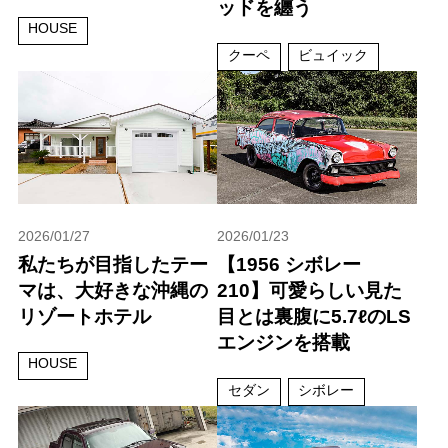
ッドを纏う
HOUSE
クーペ
ビュイック
2026/01/27
2026/01/23
私たちが目指したテー
【1956 シボレー
マは、大好きな沖縄の
210】可愛らしい見た
リゾートホテル
目とは裏腹に5.7ℓのLS
エンジンを搭載
HOUSE
セダン
シボレー