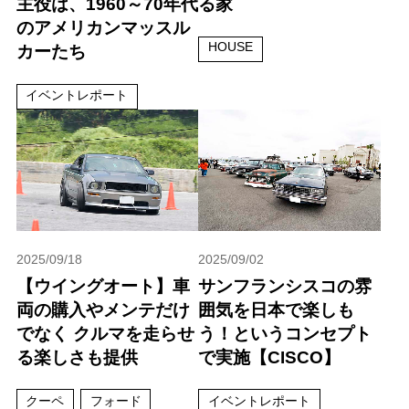
主役は、1960～70年代
る家
のアメリカンマッスル
HOUSE
カーたち
イベントレポート
2025/09/18
2025/09/02
【ウイングオート】車
サンフランシスコの雰
両の購入やメンテだけ
囲気を日本で楽しも
でなく クルマを走らせ
う！というコンセプト
る楽しさも提供
で実施【CISCO】
クーペ
フォード
イベントレポート