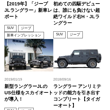
【2019年】「ジープ
初めての四駆デビュー
JLラングラー」新車レ
は、誰にも負けない超
ポート
絶ワイルド右H・JLラ
ングラー
SUV
ジープ
SUV
ジープ
新車インプレッション
2019/01/19
2018/09/16
新型ラングラーJLの
ラングラー アンリミテ
US仕様をスカイオート
ッドの能力を引き出す
が導入！
コンプリート【タイガ
ーオート】