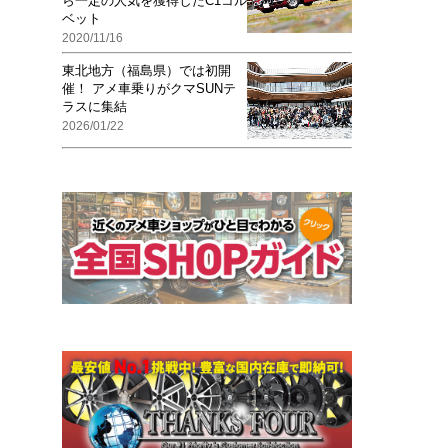
ら一定の人気を獲得したC1コル
ベット
2020/11/16
東北地方（福島県）では初開
催！ アメ車乗りがクマSUNテ
ラスに集結
2026/01/22