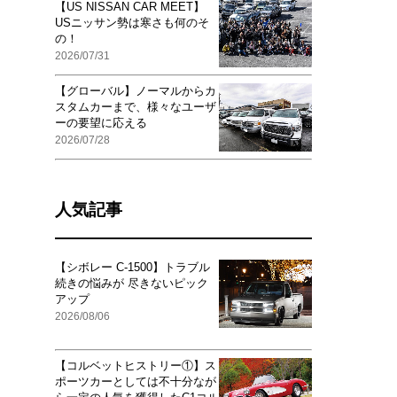
【US NISSAN CAR MEET】
USニッサン勢は寒さも何のそ
の！
2026/07/31
【グローバル】ノーマルからカ
スタムカーまで、様々なユーザ
ーの要望に応える
2026/07/28
人気記事
【シボレー C-1500】トラブル
続きの悩みが 尽きないピック
アップ
2026/08/06
【コルベットヒストリー①】ス
ポーツカーとしては不十分なが