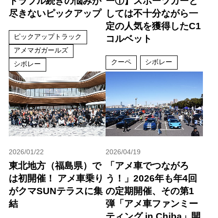
トラブル続きの悩みが
ー①】スポーツカーと
尽きないピックアップ
しては不十分ながら一
定の人気を獲得したC1
ピックアップトラック
コルベット
アメマガガールズ
クーペ
シボレー
シボレー
2026/01/22
2026/04/19
東北地方（福島県）で
「アメ車でつながろ
は初開催！ アメ車乗り
う！」2026年も年4回
がクマSUNテラスに集
の定期開催、その第1
結
弾「アメ車ファンミー
ティング in Chiba」開