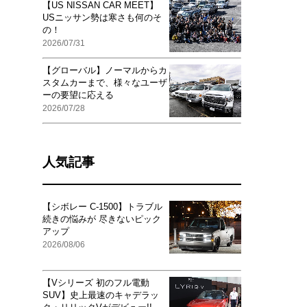
【US NISSAN CAR MEET】
USニッサン勢は寒さも何のそ
の！
2026/07/31
【グローバル】ノーマルからカ
スタムカーまで、様々なユーザ
ーの要望に応える
2026/07/28
人気記事
【シボレー C-1500】トラブル
続きの悩みが 尽きないピック
アップ
2026/08/06
【Vシリーズ 初のフル電動
SUV】史上最速のキャデラッ