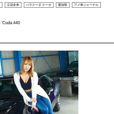
号
立花未来
バラクーダ クーガ
愛知県
アメ車ジャーナル
'Cuda 440