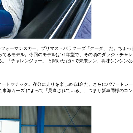
ーフォーマンスカー、プリマス・バラクーダ「クーダ」 だ。ちょっ
てるモデル。今回のモデルは'71年型で、その頃のダッジ・チャレ
る。「チャレンジャー」 と聞いただけで未来クン、興味シンシンな
3速オートマチック。存分に走りを楽しめる1台だ。さらにパワートレ
て東海カーズ によって「見直されている」、つまり新車同様のコン