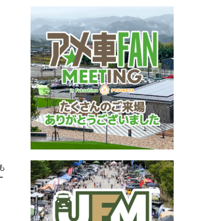
も
ー
、