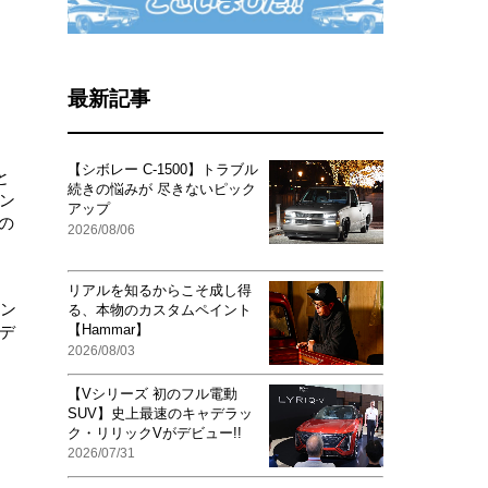
最新記事
【シボレー C-1500】トラブル
と
続きの悩みが 尽きないピック
ン
アップ
の
2026/08/06
リアルを知るからこそ成し得
ーン
る、本物のカスタムペイント
【Hammar】
デ
2026/08/03
【Vシリーズ 初のフル電動
SUV】史上最速のキャデラッ
ク・リリックVがデビュー!!
2026/07/31