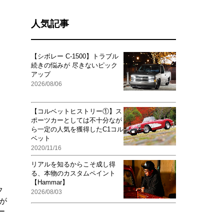
人気記事
【シボレー C-1500】トラブル
続きの悩みが 尽きないピック
アップ
2026/08/06
【コルベットヒストリー①】ス
ポーツカーとしては不十分なが
ら一定の人気を獲得したC1コル
ベット
2020/11/16
リアルを知るからこそ成し得
る、本物のカスタムペイント
【Hammar】
フ
2026/08/03
が
ー