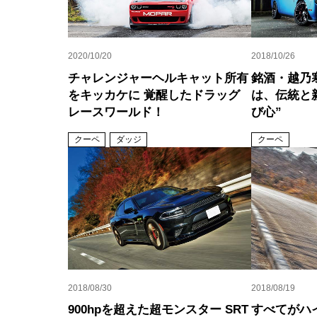
2020/10/20
2018/10/26
チャレンジャーヘルキャット所有
銘酒・越乃
をキッカケに 覚醒したドラッグ
は、伝統と
レースワールド！
び心”
クーペ
ダッジ
クーペ
2018/08/30
2018/08/19
900hpを超えた超モンスター SRT
すべてがハ