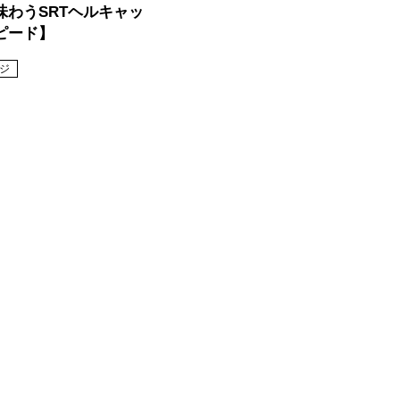
味わうSRTヘルキャッ
ピード】
ジ