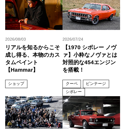
2026/08/03
2026/07/24
リアルを知るからこそ
【1970 シボレー ノヴ
成し得る、本物のカス
ァ】小粋なノヴァとは
タムペイント
対照的な454エンジン
【Hammar】
を搭載！
ショップ
クーペ
ビンテージ
シボレー