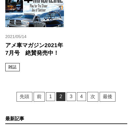
2021/05/14
アメ車マガジン2021年
7月号 絶賛発売中！
雑誌
先頭
前
1
2
3
4
次
最後
最新記事