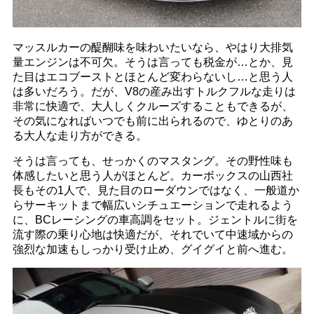
マッスルカーの醍醐味を味わいたいなら、やはり大排気
量エンジンは不可欠。そうは言っても税金が…とか、見
た目はエコブーストとほとんど変わらないし…と思う人
は多いだろう。だが、V8の産み出すトルクフルな走りは
非常に快適で、大人しくクルーズすることもできるが、
その気になればいつでも前に出られるので、ゆとりのあ
る大人な走り方ができる。
そうは言っても、せっかくのマスタング。その野性味も
体感したいと思う人がほとんど。カーボックスの山西社
長もその1人で、見た目のローダウンではなく、一般道か
らサーキットまで幅広いシチュエーションで走れるよう
に、BCレーシングの車高調をセット。ジェントルに街を
流す際の乗り心地は快適だが、それでいて中速域からの
強烈な加速もしっかり受け止め、グイグイと前へ進む。