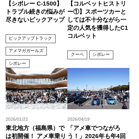
【シボレー C-1500】
【コルベットヒストリ
トラブル続きの悩みが
ー①】スポーツカーと
尽きないピックアップ
しては不十分ながら一
定の人気を獲得したC1
コルベット
ピックアップトラック
アメマガガールズ
クーペ
シボレー
シボレー
2026/01/22
2026/04/19
東北地方（福島県）で
「アメ車でつながろ
は初開催！ アメ車乗り
う！」2026年も年4回