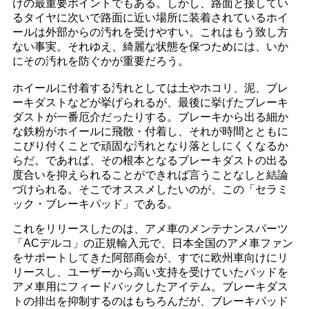
けの最重要ポイントでもある。しかし、路面と接してい
るタイヤに次いで路面に近い場所に装着されているホイ
ールは外部からの汚れを受けやすい。これはもう致し方
ない事実。それゆえ、綺麗な状態を保つためには、いか
にその汚れを防ぐかが重要だろう。
ホイールに付着する汚れとしては土やホコリ、泥、ブレ
ーキダストなどが挙げられるが、最後に挙げたブレーキ
ダストが一番厄介だったりする。ブレーキから出る細か
な鉄粉がホイールに飛散・付着し、それが時間とともに
こびり付くことで頑固な汚れとなり落としにくくなるか
らだ。であれば、その根本となるブレーキダストの出る
度合いを抑えられることができれば言うことなしと結論
づけられる。そこでオススメしたいのが、この「セラミ
ック・ブレーキパッド」である。
これをリリースしたのは、アメ車のメンテナンスパーツ
「ACデルコ」の正規輸入元で、日本全国のアメ車ファン
をサポートしてきた阿部商会が、すでに欧州車向けにリ
リースし、ユーザーから高い支持を受けていたパッドを
アメ車用にフィードバックしたアイテム。ブレーキダス
トの排出を抑制するのはもちろんだが、ブレーキパッド