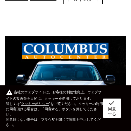
warning
当社のウェブサイトは、お客様の利便性向上、ウェブサ
イトの改善等を目的に、クッキーを使用しております。
check
詳しくは”
クッキーポリシー
”をご覧ください。クッキーの利用
同意
ボディタイプ
メーカー
カスタム&メンテナンス
に同意頂ける場合は、「同意する」ボタンを押してくださ
する
い。
同意頂けない場合は、ブラウザを閉じて閲覧を中止してくだ
イベント
ライフスタイル
OTHER
さい。