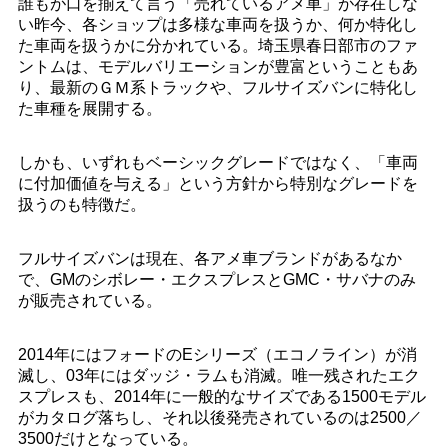
誰もが口を揃えて言う「売れているアメ車」が存在しな
い昨今、各ショップは多様な車両を扱うか、何か特化し
た車両を扱うかに分かれている。埼玉県春日部市のファ
ントムは、モデルバリエーションが豊富ということもあ
り、最新のＧＭ系トラックや、フルサイズバンに特化し
た車種を展開する。
しかも、いずれもベーシックグレードではなく、「車両
に付加価値を与える」という方針から特別なグレードを
扱うのも特徴だ。
フルサイズバンは現在、各アメ車ブランドがあるなか
で、GMのシボレー・エクスプレスとGMC・サバナのみ
が販売されている。
2014年にはフォードのEシリーズ（エコノライン）が消
滅し、03年にはダッジ・ラムも消滅。唯一残されたエク
スプレスも、2014年に一般的なサイズである1500モデル
がカタログ落ちし、それ以後発売されているのは2500／
3500だけとなっている。