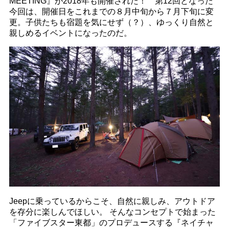
MEETING』が2018年も開催された！ 第12回となった
今回は、開催日をこれまでの８月中旬から７月下旬に変
更。子供たちも宿題を気にせず（？）、ゆっくり自然と
親しめるイベントになったのだ。
Jeepに乗っているからこそ、自然に親しみ、アウトドア
を存分に楽しんでほしい。 そんなコンセプトで始まった
「ファイブスター東都」のプロデュースする『ネイチャ