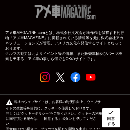
アメ車MAGAZINE.comとは、株式会社文友舎が著作権を保有する刊行
物「アメ車MAGAZINE」に掲載されている
情報等を元に株式会社アカ
ネソリューションズが管理、アメリカ文化を発信するサイトとなって
おります。
クルマの魅力は元よりイベント等の情報、また販売車輛及びパーツ検
索も出来る、アメ車の事なら何でもOKのサイトです。
© アメ車のWEBマガジン アメ車マガジン公式WEBサイト
warning
当社のウェブサイトは、お客様の利便性向上、ウェブサ
| アメマガ All rights reserved.
イトの改善等を目的に、クッキーを使用しております。
check
詳しくは”
クッキーポリシー
”をご覧ください。クッキーの利用
同意
ボディタイプ
メーカー
カスタム&メンテナンス
に同意頂ける場合は、「同意する」ボタンを押してくださ
する
い。
同意頂けない場合は、ブラウザを閉じて閲覧を中止してくだ