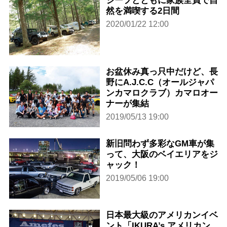
ジープとともに家族全員で自
然を満喫する2日間
2020/01/22 12:00
お盆休み真っ只中だけど、長
野にA.J.C.C（オールジャパ
ンカマロクラブ）カマロオー
ナーが集結
2019/05/13 19:00
新旧問わず多彩なGM車が集
って、大阪のベイエリアをジ
ャック！
2019/05/06 19:00
日本最大級のアメリカンイベ
ント「IKURA’s アメリカン