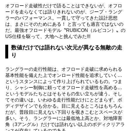
オフロード走破性だけで語ることはできないが、オフロ
ードを走らなくては語りきれないのが、ジープ・ラング
ラーのパフォーマンス。一貫して守ってきた設計思想
は、まさにそのためにある！ と言っても過言ではないの
だ。最強オフロードモデル〝RUBICON（ルビコン）〟の
US仕様を駆って、大地へと挑んでみた!!!
数値だけでは語れない次元が異なる無敵の走
り
ラングラーの走行性能は、オフロード走破に求められる
基本性能を備えた上でオンロード性能を追求していく…
というスタンスによって作り上げられているもの。つま
り、シャシー制御に頼ってオフロード走破性を高める…
というモデルたちとはそもそもの生い立ちが違う。そし
てその違いは、いわゆる走行性能だけにとどまらず、ボ
ディデザインでも分かる。目に見えるところはもちろん
だが、普段目に見えない下回りを覗きこむとスペースが
多い。そう、ラングラーには最低地上高とか、対地障害
角（3アングル）だけでは語れない以上のボディクリアラ
ンスが存在しているのである。