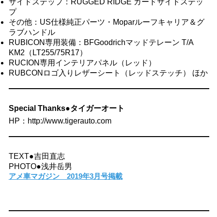
サイドステップ：RUGGED RIDGE ガードサイドステッ
プ
その他：US仕様純正パーツ・Moparルーフキャリア＆グ
ラブハンドル
RUBICON専用装備：BFGoodrichマッドテレーン T/A
KM2（LT255/75R17）
RUCION専用インテリアパネル（レッド）
RUBCONロゴ入りレザーシート（レッドステッチ） ほか
Special Thanks●タイガーオート
HP：http://www.tigerauto.com
TEXT●吉田直志
PHOTO●浅井岳男
アメ車マガジン 2019年3月号掲載