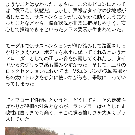
ようなことはなかった。まさに、このルビコンにとって
は〝役不足〟状態だ。しかし、実際はタイヤの接地感が
増したこと、サスペンションがしなやかに動くようにな
ったことなどから、路面状況が非常に把握しやすく、安
心して操縦できるといったプラス要素が生まれていた。
モーグルではサスペンションが伸び縮みして路面をしっ
かりと捉えつつ、ボディを水平に保ってくれるというオ
フローダーとしての正しい姿を披露してくれたし、タイ
ヤからのグリップ感も掴みやすかった。そして、上りの
ロックセクションにおいては、V6エンジンの低回転域か
らの太いトルクを存分に使いながらも、果敢に上ってい
ってしまった。
〝オフロード性能〟というと、どうしても、その走破性
ばかりが評価の対象となるが、ラングラーはそうした走
破性は言うまでも高く、そこに操る愉しさを大きくプラ
スしていた。