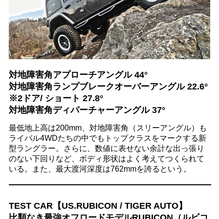
対地障害角アプローチアングル 44°
対地障害角ランプブレークオーバーアングル 22.6°
※2ドア/ ショート 27.8°
対地障害角ディパーチャーアングル 37°
最低地上高は200mm、対地障害角（スリーアングル）も
ライバル4WDたちの中でもトップクラスをマークする新
型ラングラー。さらに、数値に表せない余計な出っ張り
のない下回りなど、ボディ形状はよく考えてつくられて
いる。また、最大渡河深度は762mmを誇るという。
TEST CAR【US.RUBICON / TIGER AUTO】
比類なき最強オフロードモデルRUBICON（ルビコ