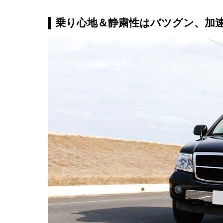
乗り心地＆静粛性はバツグン、加