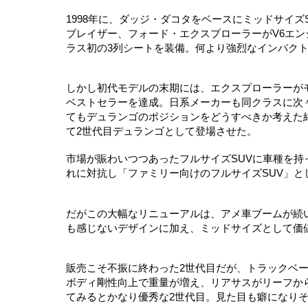
1998年に、ダッジ・ダコタをベースにミッドサイ
ブレイザー、フォード・エクスプローラーがV6エン
ラス初の3列シートを装備。何より強烈なインパク
しかし初代モデルの末期には、エクスプローラーが
ベストセラーを達成。日系メーカーも同クラスに次
てもデュランゴのポジションをどうすべきか考えた
て2世代目デュランゴとして登場させた。
市場が賑わいつつあったフルサイズSUVに車種を
れに対抗し「ファミリー向けのフルサイズSUV」
だがこの大幅なリニューアルは、アメ車ブームが続
も感じないデザインに加え、ミッドサイズとして価
販売こそ不振に終わった2世代目だが、トラックベ
ボディ剛性向上で重量が増え、リアサスがリーフか
てみるとかなり優秀な2世代目。見た目も癖になり