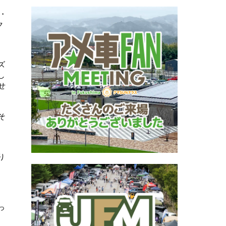
・
ク
ズ
し
せ
そ
り
、
っ