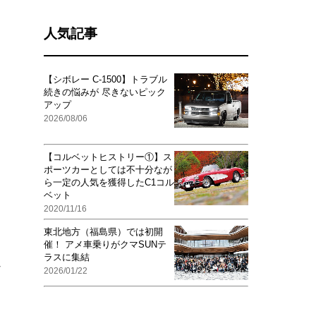
人気記事
【シボレー C-1500】トラブル
続きの悩みが 尽きないピック
アップ
2026/08/06
【コルベットヒストリー①】ス
ポーツカーとしては不十分なが
ら一定の人気を獲得したC1コル
ベット
2020/11/16
東北地方（福島県）では初開
催！ アメ車乗りがクマSUNテ
ラスに集結
な
2026/01/22