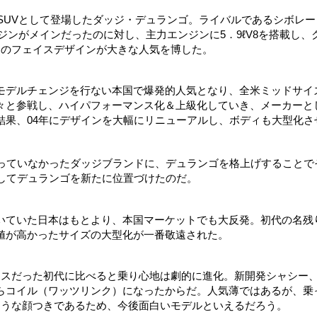
ズSUVとして登場したダッジ・デュランゴ。ライバルであるシボレー
ジンがメインだったのに対し、主力エンジンに5．9ℓV8を搭載し、
トのフェイスデザインが大きな人気を博した。
モデルチェンジを行ない本国で爆発的人気となり、全米ミッドサイ
々と参戦し、ハイパフォーマンス化＆上級化していき、メーカーと
結果、04年にデザインを大幅にリニューアルし、ボディも大型化さ
持っていなかったダッジブランドに、デュランゴを格上げすることで
としてデュランゴを新たに位置づけたのだ。
いていた日本はもとより、本国マーケットでも大反発。初代の名残
値が高かったサイズの大型化が一番敬遠された。
ースだった初代に比べると乗り心地は劇的に進化。新開発シャシー
らコイル（ワッツリンク）になったからだ。人気薄ではあるが、乗
そうな顔つきであるため、今後面白いモデルといえるだろう。