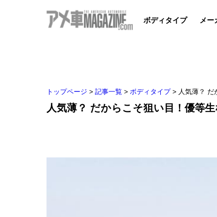
ボディタイプ
メー
トップページ
>
記事一覧
>
ボディタイプ
>
人気薄？ 
人気薄？ だからこそ狙い目！優等生