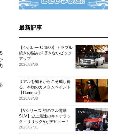
最新記事
【シボレー C-1500】トラブル
る
続きの悩みが 尽きないピック
アップ
か
2026/08/06
力
リアルを知るからこそ成し得
る
る、本物のカスタムペイント
【Hammar】
2026/08/03
【Vシリーズ 初のフル電動
SUV】史上最速のキャデラッ
ク・リリックVがデビュー!!
2026/07/31