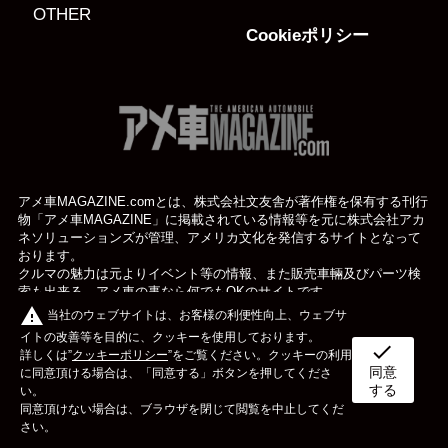
OTHER
Cookieポリシー
アメ車MAGAZINE.comとは、株式会社文友舎が著作権を保有する刊行
物「アメ車MAGAZINE」に掲載されている
情報等を元に株式会社アカ
ネソリューションズが管理、アメリカ文化を発信するサイトとなって
おります。
クルマの魅力は元よりイベント等の情報、また販売車輛及びパーツ検
索も出来る、アメ車の事なら何でもOKのサイトです。
warning
当社のウェブサイトは、お客様の利便性向上、ウェブサ
イトの改善等を目的に、クッキーを使用しております。
check
詳しくは”
クッキーポリシー
”をご覧ください。クッキーの利用
同意
ボディタイプ
メーカー
カスタム&メンテナンス
に同意頂ける場合は、「同意する」ボタンを押してくださ
する
い。
同意頂けない場合は、ブラウザを閉じて閲覧を中止してくだ
イベント
ライフスタイル
OTHER
さい。
© アメ車のWEBマガジン アメ車マガジン公式WEBサイト