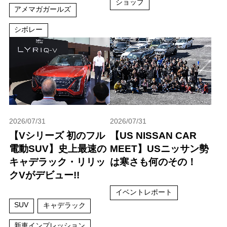
ショップ
アメマガガールズ
シボレー
2026/07/31
2026/07/31
【Vシリーズ 初のフル
【US NISSAN CAR
電動SUV】史上最速の
MEET】USニッサン勢
キャデラック・リリッ
は寒さも何のその！
クVがデビュー!!
イベントレポート
SUV
キャデラック
新車インプレッション