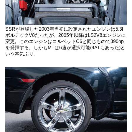
SSRが登場した2003年当初に設定されたエンジンは5.3l
ボルテックV8だったが、2005年以降はLS2V8エンジンに
変更。このエンジンはコルベットC6と同じもので390hp
を発揮する。しかもMTは6速が選択可能(4ATもあった)と
いう本気ぶり。