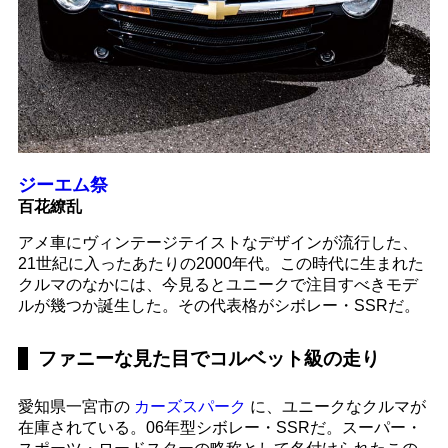
ジーエム祭
百花繚乱
アメ車にヴィンテージテイストなデザインが流行した、
21世紀に入ったあたりの2000年代。この時代に生まれた
クルマのなかには、今見るとユニークで注目すべきモデ
ルが幾つか誕生した。その代表格がシボレー・SSRだ。
ファニーな見た目でコルベット級の走り
愛知県一宮市の
カーズスパーク
に、ユニークなクルマが
在庫されている。06年型シボレー・SSRだ。スーパー・