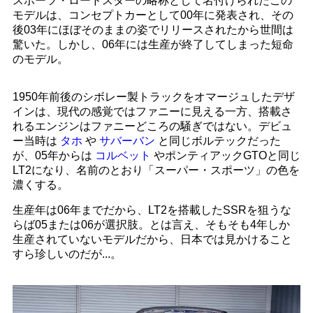
スポーツ・ロードスターの略称として名付けられたこの
モデルは、コンセプトカーとして00年に発表され、その
後03年にほぼそのままの姿でリリースされたから世間は
驚いた。しかし、06年には生産が終了してしまった短命
のモデル。
1950年前後のシボレー製トラックをオマージュしたデザ
インは、現代の感覚ではファニーに見える一方、搭載さ
れるエンジンはファニーどころの騒ぎではない。デビュ
ー当時は
タホ
や
サバーバン
と同じボルテックだった
が、05年からは
コルベット
やポンティアックGTOと同じ
LT2になり、名前のとおり「スーパー・スポーツ」の色を
濃くする。
生産年は06年までだから、LT2を搭載したSSRを狙うな
らば05または06が選択肢。とは言え、そもそも4年しか
生産されていないモデルだから、日本では見かけること
すら珍しいのだが...。