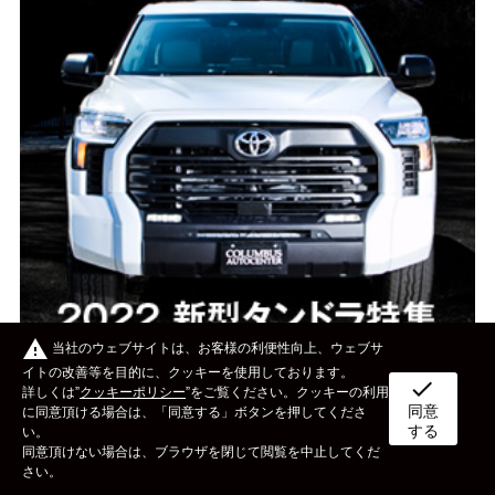
warning
当社のウェブサイトは、お客様の利便性向上、ウェブサ
イトの改善等を目的に、クッキーを使用しております。
check
詳しくは”
クッキーポリシー
”をご覧ください。クッキーの利用
同意
ボディタイプ
メーカー
カスタム&メンテナンス
に同意頂ける場合は、「同意する」ボタンを押してくださ
する
い。
同意頂けない場合は、ブラウザを閉じて閲覧を中止してくだ
イベント
ライフスタイル
OTHER
さい。