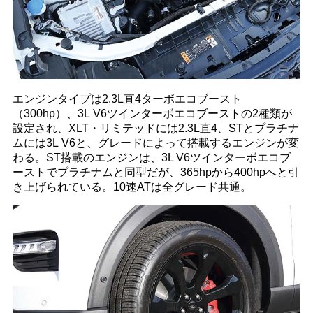
エンジンタイプは2.3L直4ターボエコブースト
（300hp）、3L V6ツインターボエコブーストの2種類が
設定され、XLT・リミテッドには2.3L直4、STとプラチナ
ムには3L V6と、グレードによって搭載するエンジンが変
わる。ST搭載のエンジンは、3L V6ツインターボエコブ
ーストでプラチナムと同型だが、365hpから400hpへと引
き上げられている。10速ATは全グレード共通。