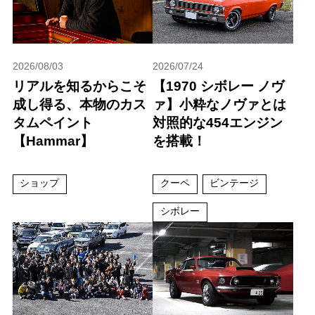
2026/08/03
2026/07/24
リアルを知るからこそ
【1970 シボレー ノヴ
成し得る、本物のカス
ァ】小粋なノヴァとは
タムペイント
対照的な454エンジン
【Hammar】
を搭載！
ショップ
クーペ
ビンテージ
シボレー