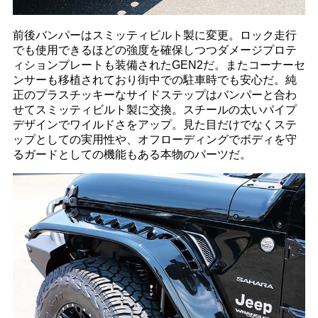
前後バンパーはスミッティビルト製に変更。ロック走行
でも使用できるほどの強度を確保しつつダメージプロテ
ィションプレートも装備されたGEN2だ。またコーナーセ
ンサーも移植されており街中での駐車時でも安心だ。純
正のプラスチッキーなサイドステップはバンパーと合わ
せてスミッティビルト製に交換。スチールの太いパイプ
デザインでワイルドさをアップ。見た目だけでなくステ
ップとしての実用性や、オフローディングでボディを守
るガードとしての機能もある本物のパーツだ。