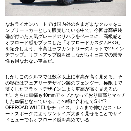
なおライオンハートでは国内外のさまざまなクルマをコ
ンプリートカーとして販売している中で、今回は高級装
備が付いた人気グレードのサハラをベースに、高級感と
オフロード感をプラスした「オフロードカスタムPKG」
を紹介しよう。車高はラフカントリーのキットで2.5イン
チアップ。リフトアップ感を出しながらも日常での乗降
性も損なわない車高だ。
しかしこのクルマでは数字以上に車高が高く見える。そ
の秘密はフェアリーデザイン製のフェンダー。極限まで
薄くしたフラットデザインにより車高が高く見えるの
だ。さらに車幅も40mmアップとなっており車高とマッチ
した車幅となっている。この幅に合わせてSKY?
OFFROAD WHEELをチョイス。リムまで伸びだストレ
ートスポークによりワンサイズ大きく見せることでサイ
ドビューでもオフロード感を高めている。