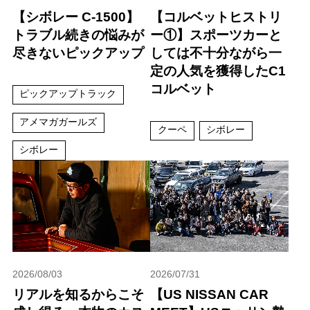
【シボレー C-1500】
【コルベットヒストリ
トラブル続きの悩みが
ー①】スポーツカーと
尽きないピックアップ
しては不十分ながら一
定の人気を獲得したC1
コルベット
ピックアップトラック
アメマガガールズ
クーペ
シボレー
シボレー
2026/08/03
2026/07/31
リアルを知るからこそ
【US NISSAN CAR