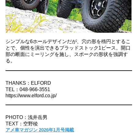
シンプルな6ホールデザインだが、穴の形を楕円とするこ
とで、個性を演出できるブラッドストック1ピース。開口
部の断面にミーリングを施し、スポークの形状を強調す
る。
THANKS：ELFORD
TEL：048-966-3551
https://www.elford.co.jp/
PHOTO：浅井岳男
TEXT：空野稜
アメ車マガジン 2026年1月号掲載