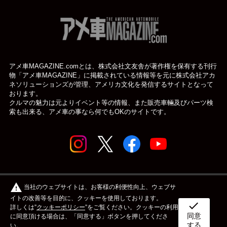
アメ車MAGAZINE.comとは、株式会社文友舎が著作権を保有する刊行
物「アメ車MAGAZINE」に掲載されている
情報等を元に株式会社アカ
ネソリューションズが管理、アメリカ文化を発信するサイトとなって
おります。
クルマの魅力は元よりイベント等の情報、また販売車輛及びパーツ検
索も出来る、アメ車の事なら何でもOKのサイトです。
© アメ車のWEBマガジン アメ車マガジン公式WEBサイト
warning
当社のウェブサイトは、お客様の利便性向上、ウェブサ
| アメマガ All rights reserved.
イトの改善等を目的に、クッキーを使用しております。
check
詳しくは”
クッキーポリシー
”をご覧ください。クッキーの利用
同意
ボディタイプ
メーカー
カスタム&メンテナンス
に同意頂ける場合は、「同意する」ボタンを押してくださ
する
い。