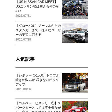
【US NISSAN CAR MEET】
USニッサン勢は寒さも何のそ
の！
2026/07/31
【グローバル】ノーマルからカ
スタムカーまで、様々なユーザ
ーの要望に応える
2026/07/28
人気記事
【シボレー C-1500】トラブル
続きの悩みが 尽きないピック
アップ
2026/08/06
【コルベットヒストリー①】ス
ポーツカーとしては不十分なが