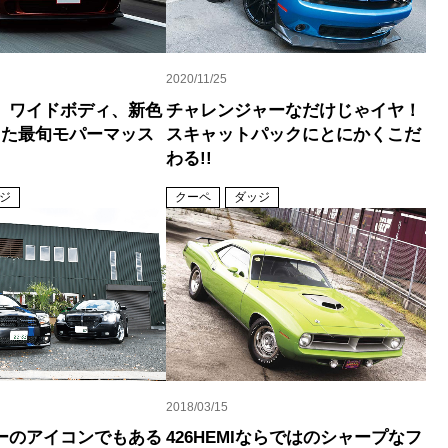
2020/11/25
、ワイドボディ、新色
チャレンジャーなだけじゃイヤ！
った最旬モパーマッス
スキャットパックにとにかくこだ
わる!!
ジ
クーペ
ダッジ
2018/03/15
ーのアイコンでもある
426HEMIならではのシャープなフ