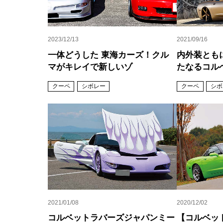
2023/12/13
2021/09/16
一体どうした 東海カーズ！クル
内外装とも
マがキレイで新しいゾ
たなるコル
クーペ
シボレー
クーペ
シボ
2021/01/08
2020/12/02
コルベットラバーズジャパンミー
【コルベッ