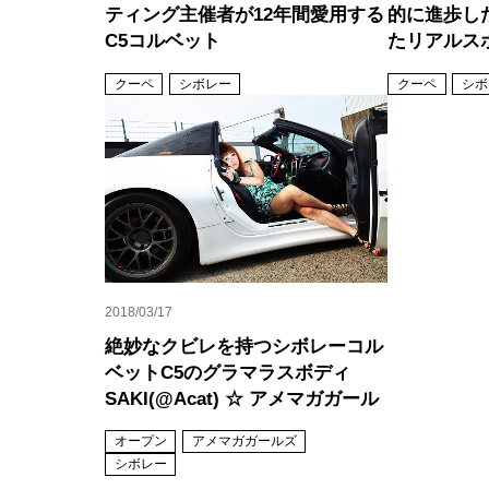
ティング主催者が12年間愛用する
的に進歩し
C5コルベット
たリアルス
クーペ
シボレー
クーペ
シボ
2018/03/17
絶妙なクビレを持つシボレーコル
ベットC5のグラマラスボディ
SAKI(@Acat) ☆ アメマガガール
オープン
アメマガガールズ
シボレー