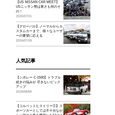
【US NISSAN CAR MEET】
USニッサン勢は寒さも何のそ
の！
2026/07/31
【グローバル】ノーマルからカ
スタムカーまで、様々なユーザ
ーの要望に応える
2026/07/28
人気記事
【シボレー C-1500】トラブル
続きの悩みが 尽きないピック
アップ
2026/08/06
【コルベットヒストリー①】ス
ポーツカーとしては不十分なが