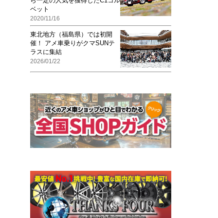
ら一定の人気を獲得したC1コル
ベット
2020/11/16
東北地方（福島県）では初開
催！ アメ車乗りがクマSUNテ
ラスに集結
2026/01/22