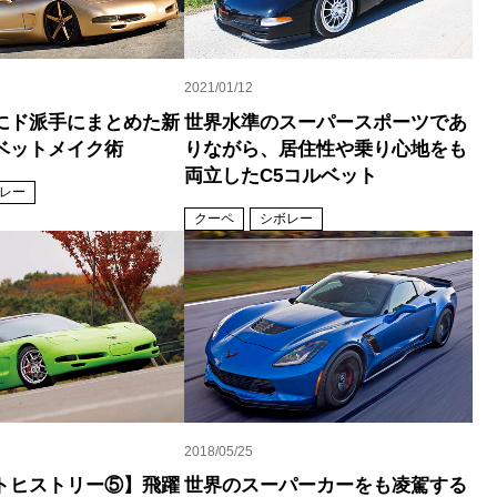
2021/01/12
にド派手にまとめた新
世界水準のスーパースポーツであ
ベットメイク術
りながら、居住性や乗り心地をも
両立したC5コルベット
レー
クーペ
シボレー
2018/05/25
トヒストリー⑤】飛躍
世界のスーパーカーをも凌駕する