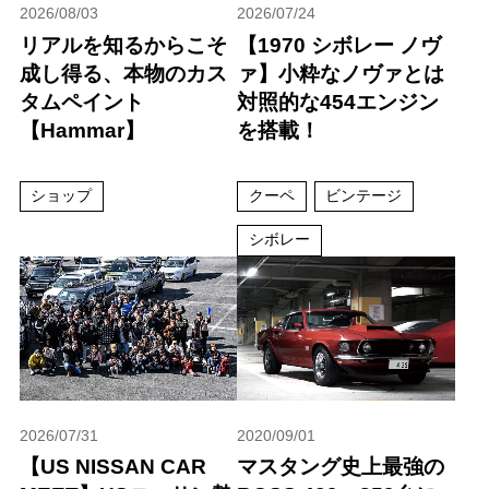
2026/08/03
2026/07/24
リアルを知るからこそ
【1970 シボレー ノヴ
成し得る、本物のカス
ァ】小粋なノヴァとは
タムペイント
対照的な454エンジン
【Hammar】
を搭載！
ショップ
クーペ
ビンテージ
シボレー
2026/07/31
2020/09/01
【US NISSAN CAR
マスタング史上最強の