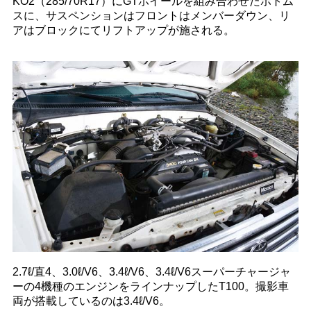
KO2（285/70R17）にGTホイールを組み合わせたボトム
スに、サスペンションはフロントはメンバーダウン、リ
アはブロックにてリフトアップが施される。
2.7ℓ/直4、3.0ℓ/V6、3.4ℓ/V6、3.4ℓ/V6スーパーチャージャ
ーの4機種のエンジンをラインナップしたT100。撮影車
両が搭載しているのは3.4ℓ/V6。