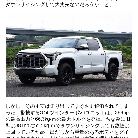
ダウンサイジングして大丈夫なのだろうか…と。
しかし、その不安は走り出してすぐさま解消されてしま
った。搭載する3.5LツインターボV6ユニットは、389hp
の最高出力と66.3kg-ｍの最大トルクを発揮。ちなみに旧
型は381hpに55.5kg-ｍでダウンサイジングしても数値は
上回っているため、出だしから重量のあるボディをグイ