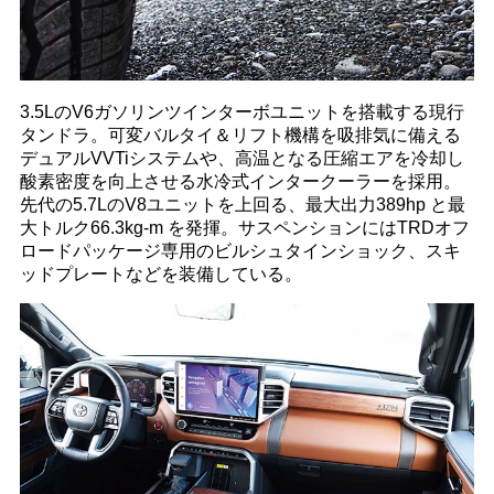
3.5LのV6ガソリンツインターボユニットを搭載する現行
タンドラ。可変バルタイ＆リフト機構を吸排気に備える
デュアルVVTiシステムや、高温となる圧縮エアを冷却し
酸素密度を向上させる水冷式インタークーラーを採用。
先代の5.7LのV8ユニットを上回る、最大出力389hp と最
大トルク66.3kg-m を発揮。サスペンションにはTRDオフ
ロードパッケージ専用のビルシュタインショック、スキ
ッドプレートなどを装備している。