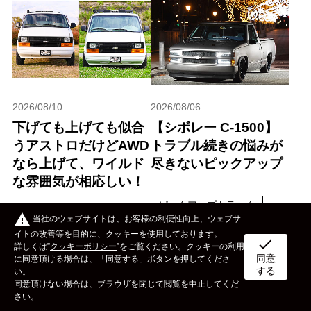
2026/08/10
2026/08/06
下げても上げても似合
【シボレー C-1500】
うアストロだけどAWD
トラブル続きの悩みが
なら上げて、ワイルド
尽きないピックアップ
な雰囲気が相応しい！
ピックアップトラック
warning
当社のウェブサイトは、お客様の利便性向上、ウェブサ
SUV
コラム
アメマガガールズ
イトの改善等を目的に、クッキーを使用しております。
check
詳しくは”
クッキーポリシー
”をご覧ください。クッキーの利用
同意
ボディタイプ
メーカー
カスタム&メンテナンス
に同意頂ける場合は、「同意する」ボタンを押してくださ
シボレー
する
い。
同意頂けない場合は、ブラウザを閉じて閲覧を中止してくだ
イベント
ライフスタイル
OTHER
さい。