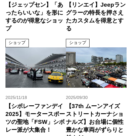
【ジェップセン】「あ
【リンエイ】Jeepラン
ったらいいな」を形に
グラーの特長を押さえ
するのが得意なショッ
たカスタムを得意とす
プ
る
ショップ
ショップ
2025/11/18
2025/09/30
【シボレーファンデイ
【37th ムーンアイズ
2025】モータースポー
ストリートカーナショ
ツの聖地「FSW」シボ
ナルズ】お台場に個性
レー派が大集合！
豊かな車両がずらりと