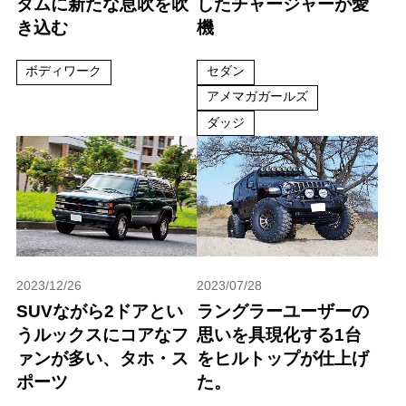
タムに新たな息吹を吹
したチャージャーが愛
き込む
機
ボディワーク
セダン
アメマガガールズ
ダッジ
2023/12/26
2023/07/28
SUVながら2ドアとい
ラングラーユーザーの
うルックスにコアなフ
思いを具現化する1台
ァンが多い、タホ・ス
をヒルトップが仕上げ
ポーツ
た。