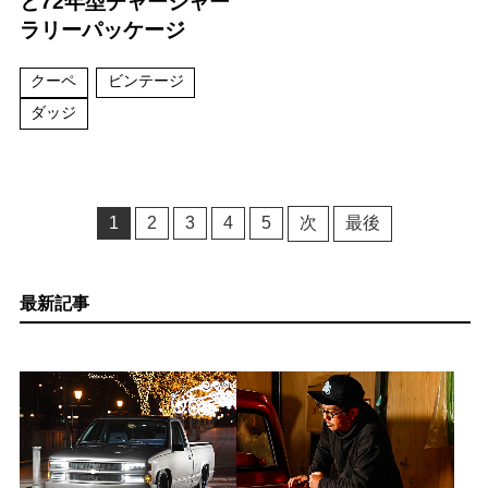
と72年型チャージャー
ラリーパッケージ
クーペ
ビンテージ
ダッジ
1
2
3
4
5
次
最後
最新記事