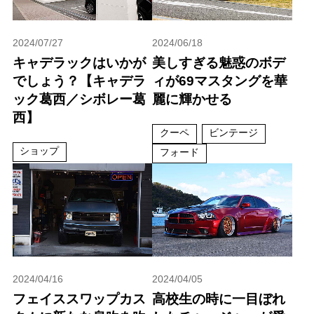
2024/07/27
2024/06/18
キャデラックはいかが
美しすぎる魅惑のボデ
でしょう？【キャデラ
ィが69マスタングを華
ック葛西／シボレー葛
麗に輝かせる
西】
クーペ
ビンテージ
ショップ
フォード
2024/04/16
2024/04/05
フェイススワップカス
高校生の時に一目ぼれ