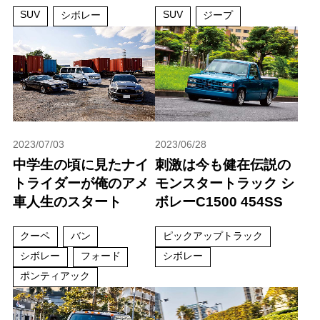
SUV
SUV
シボレー
ジープ
2023/07/03
2023/06/28
中学生の頃に見たナイ
刺激は今も健在伝説の
トライダーが俺のアメ
モンスタートラック シ
車人生のスタート
ボレーC1500 454SS
クーペ
バン
ピックアップトラック
シボレー
フォード
シボレー
ポンティアック