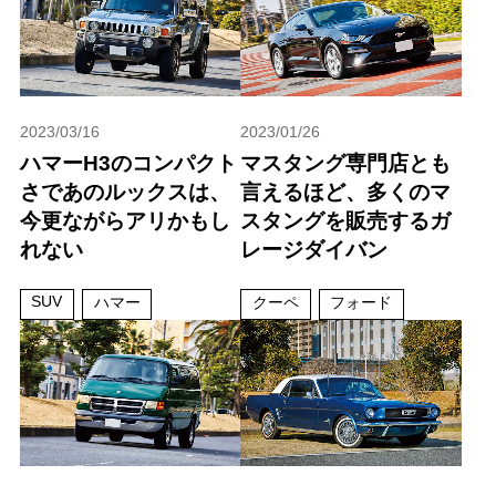
2023/03/16
2023/01/26
ハマーH3のコンパクト
マスタング専門店とも
さであのルックスは、
言えるほど、多くのマ
今更ながらアリかもし
スタングを販売するガ
れない
レージダイバン
SUV
ハマー
クーペ
フォード