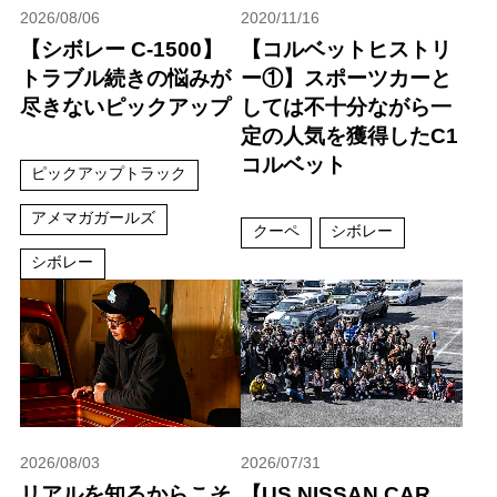
2026/08/06
2020/11/16
【シボレー C-1500】
【コルベットヒストリ
トラブル続きの悩みが
ー①】スポーツカーと
尽きないピックアップ
しては不十分ながら一
定の人気を獲得したC1
コルベット
ピックアップトラック
アメマガガールズ
クーペ
シボレー
シボレー
2026/08/03
2026/07/31
リアルを知るからこそ
【US NISSAN CAR