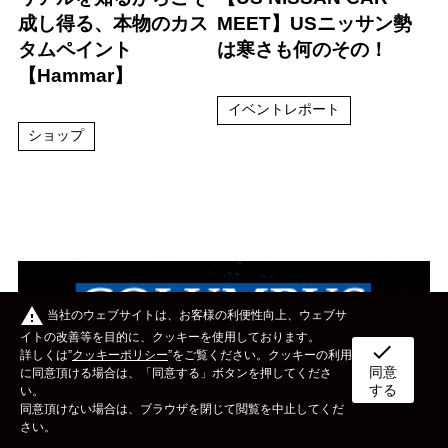
成し得る、本物のカス
MEET】USニッサン勢
タムペイント
は寒さも何のその！
【Hammar】
イベントレポート
ショップ
warning
当社のウェブサイトは、お客様の利便性向上、ウェブサ
イトの改善等を目的に、クッキーを使用しております。
check
詳しくは”
クッキーポリシー
”をご覧ください。クッキーの利用
同意
ボディタイプ
メーカー
カスタム&メンテナンス
に同意頂ける場合は、「同意する」ボタンを押してくださ
する
い。
同意頂けない場合は、ブラウザを閉じて閲覧を中止してくだ
イベント
ライフスタイル
OTHER
さい。