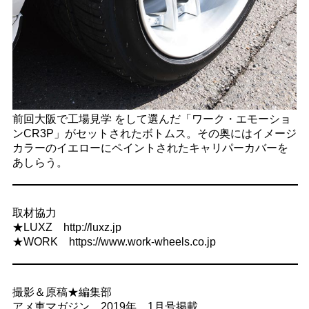
前回大阪で工場見学 をして選んだ「ワーク・エモーショ
ンCR3P」がセットされたボトムス。その奥にはイメージ
カラーのイエローにペイントされたキャリパーカバーを
あしらう。
取材協力
★LUXZ http://luxz.jp
★WORK https://www.work-wheels.co.jp
撮影＆原稿★編集部
アメ車マガジン 2019年 1月号掲載