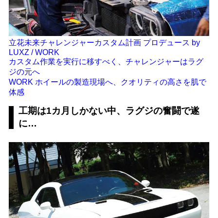
立花未来チャレンジャーカスタム計画 プロデュース by
LUXZ / WORK
カスタム作業を実行に移すべく、チャレンジャーはラグ
ジの元へ
WORK ホイールの製造現場へ、クオリティの高さを肌で
体感
工期は1カ月しかない中、ラグジの奮闘で遂
に…