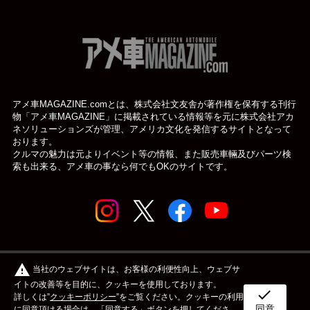
アメ車MAGAZINE.comとは、株式会社文友舎が著作権を保有する刊行
物「アメ車MAGAZINE」に掲載されている
情報等を元に株式会社アカ
ネソリューションズが管理、アメリカ文化を発信するサイトとなって
おります。
クルマの魅力は元よりイベント等の情報、また販売車輛及びパーツ検
索も出来る、アメ車の事なら何でもOKのサイトです。
© アメ車のWEBマガジン アメ車マガジン公式WEBサイト
warning
当社のウェブサイトは、お客様の利便性向上、ウェブサ
| アメマガ All rights reserved.
イトの改善等を目的に、クッキーを使用しております。
check
詳しくは”
クッキーポリシー
”をご覧ください。クッキーの利用
同意
ボディタイプ
メーカー
カスタム&メンテナンス
に同意頂ける場合は、「同意する」ボタンを押してくださ