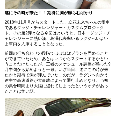
遂にその時が来た！！ 期待に胸が膨らむばかり
2018年11月号からスタートした、立花未来ちゃんの愛車
であるダッジ・チャレンジャー・カスタムプロジェク
ト。その第2弾となる今回はというと、日本一ダッジ・チ
ャレンジャーに熱い漢、島澤代表率いるラグジへいよい
よ車両を入庫することとなった。
前回の打ち合わせの段階でほぼほぼプランを固めること
ができていたため、あとはいつからスタートするかとい
うことだけだったが、三者のスケジュール調整が整った9
月中旬から始めようと一致。いざ当日、遂にこの時が来
たかと期待で胸が弾んでいた…のだが、ラグジへ向かう
途中で高速道路が大事故によって通行止めとなり、当初
の集合時間より大幅に遅れてしまったというオチがあっ
たことは笑い話。