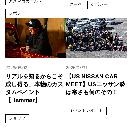
アメマガガールズ
クーペ
シボレー
シボレー
2026/08/03
2026/07/31
リアルを知るからこそ
【US NISSAN CAR
成し得る、本物のカス
MEET】USニッサン勢
タムペイント
は寒さも何のその！
【Hammar】
イベントレポート
ショップ