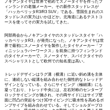
ノキアンタイヤは世界で初めてスノータイヤを作ったフ
ィンランドの老舗メーカー。その新作スタッドレスが
「ハッカペリッタR3/R3 SUV」である。雪国生まれのス
タッドレスの実力はいかほどか。北海道にあるテストコ
ースを使ってその実力を試してきた。
阿部商会からノキアンタイヤのスタッドレスタイヤ「ハ
ッカペリッタR3」が発売になった。ノキアンタイヤは世
界で最初にスノータイヤを製作したタイヤメーカー「フ
ィニッシュラバーワークス」を前身に持つフィンランド
のタイヤメーカーで、スノータイヤ、スパイクタイヤの
スペシャリストとして欧州での知名度は高い。
トレッドデザインはラグ溝（横溝）に近い斜め溝を主体
に、連続しない縦溝を組み合わせた個性的なトレッドデ
ザインとなっている。さらにサイピング（極細溝）にも
凝っており、トレッド中央には、左右対称のセンターブ
ロックサイピングが施され、その両サイドにはサイプ壁
面に凹凸の突起をつけ3Dサイピングに吸水性を高めるポ
ンプサイプを組み合わせている。そしてショルダーブロ