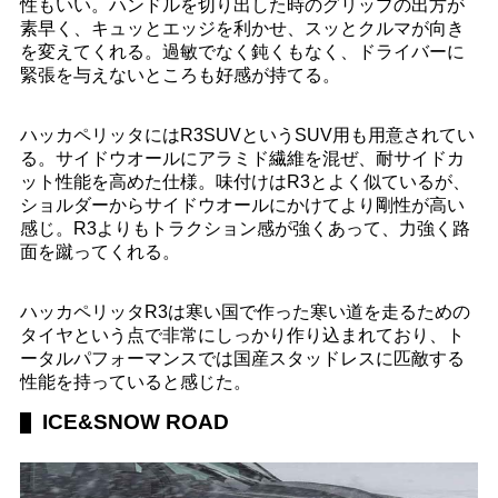
性もいい。ハンドルを切り出した時のグリップの出方が
素早く、キュッとエッジを利かせ、スッとクルマが向き
を変えてくれる。過敏でなく鈍くもなく、ドライバーに
緊張を与えないところも好感が持てる。
ハッカペリッタにはR3SUVというSUV用も用意されてい
る。サイドウオールにアラミド繊維を混ぜ、耐サイドカ
ット性能を高めた仕様。味付けはR3とよく似ているが、
ショルダーからサイドウオールにかけてより剛性が高い
感じ。R3よりもトラクション感が強くあって、力強く路
面を蹴ってくれる。
ハッカペリッタR3は寒い国で作った寒い道を走るための
タイヤという点で非常にしっかり作り込まれており、ト
ータルパフォーマンスでは国産スタッドレスに匹敵する
性能を持っていると感じた。
ICE&SNOW ROAD