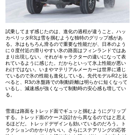
試乗してまず感じたのは、進化の過程が違うこと。ハッ
カペリッタR3は雪を掴むような独特のグリップ感があ
る。氷はもちろん滑るので重要な性能だが、日本のよう
に０度付近の滑りやすい氷の路面はフィンランドではあ
まり出現しない。それがキャラクターの違いになって表
れているように感じた。だからといって氷上性能が悪い
わけではない。いまやマテリアルメーカーは世界に通じ
ているので氷の性能も進化している。先代モデルR2と比
べると、R3の氷盤路での制動距離は明らかに短くなって
いるし、減速感が強くなって制動時の安心感も増してい
る。
雪道は路面をトレッド面でギュッと掴むようにグリップ
する。トレッド面のケース設計から異なるのではと思え
るほどだ。トレッドデザインも効いているのだろう。ト
ラクションのかかりがいい。さらにステアリングの応答