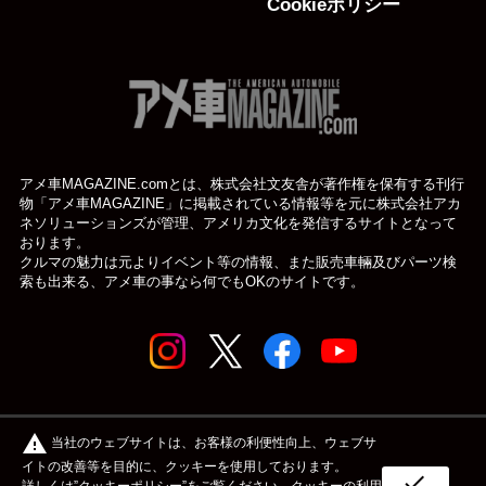
Cookieポリシー
アメ車MAGAZINE.comとは、株式会社文友舎が著作権を保有する刊行
物「アメ車MAGAZINE」に掲載されている
情報等を元に株式会社アカ
ネソリューションズが管理、アメリカ文化を発信するサイトとなって
おります。
クルマの魅力は元よりイベント等の情報、また販売車輛及びパーツ検
索も出来る、アメ車の事なら何でもOKのサイトです。
© アメ車のWEBマガジン アメ車マガジン公式WEBサイト
warning
当社のウェブサイトは、お客様の利便性向上、ウェブサ
| アメマガ All rights reserved.
イトの改善等を目的に、クッキーを使用しております。
check