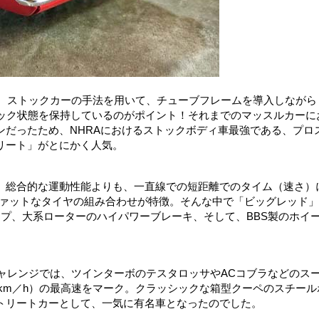
構築。ストックカーの手法を用いて、チューブフレームを導入しながら
トック状態を保持しているのがポイント！それまでのマッスルカーに
ンだったため、NHRAにおけるストックボディ車最強である、プロ
リート」がとにかく人気。
、総合的な運動性能よりも、一直線での短距離でのタイム（速さ）
ファットなタイヤの組み合わせが特徴。そんな中で「ビッグレッド」
プ、大系ローターのハイパワーブレーキ、そして、BBS製のホイ
チャレンジでは、ツインターボのテスタロッサやACコブラなどのス
6km／h）の最高速をマーク。クラッシックな箱型クーペのスチール
トリートカーとして、一気に有名車となったのでした。