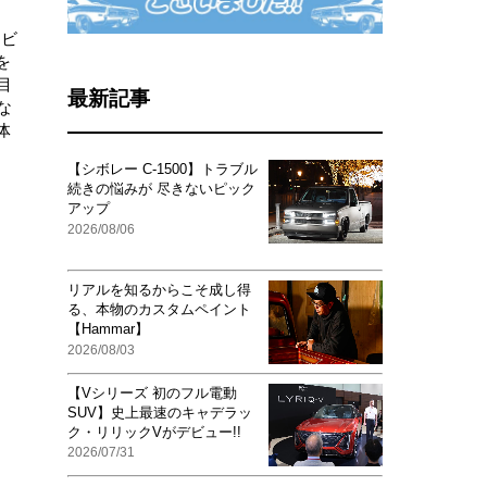
「ビ
を
目
最新記事
な
体
【シボレー C-1500】トラブル
続きの悩みが 尽きないピック
アップ
2026/08/06
リアルを知るからこそ成し得
る、本物のカスタムペイント
【Hammar】
2026/08/03
【Vシリーズ 初のフル電動
SUV】史上最速のキャデラッ
ク・リリックVがデビュー!!
2026/07/31