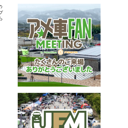
の
プ
ら