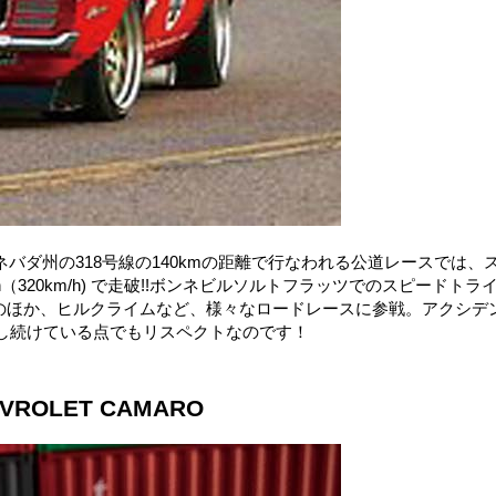
バダ州の318号線の140kmの距離で行なわれる公道レースでは、
320km/h) で走破!!ボンネビルソルトフラッツでのスピードトラ
ーク!!!そのほか、ヒルクライムなど、様々なロードレースに参戦。アクシデ
動し続けている点でもリスペクトなのです！
CHEVROLET CAMARO