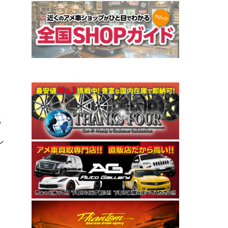
ス
イ
ン