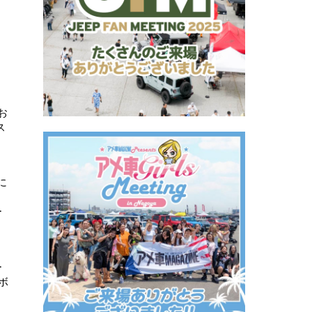
お
ス
に
ー
ー
ボ