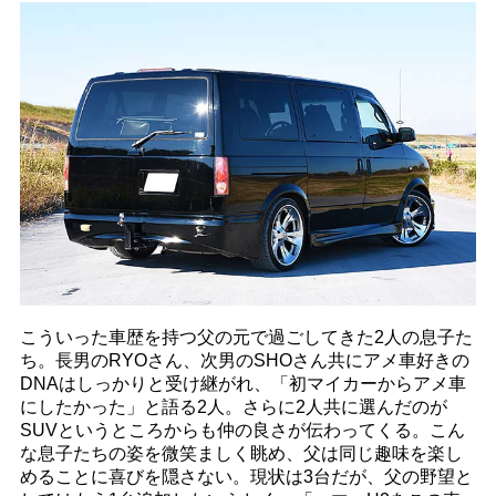
こういった車歴を持つ父の元で過ごしてきた2人の息子た
ち。長男のRYOさん、次男のSHOさん共にアメ車好きの
DNAはしっかりと受け継がれ、「初マイカーからアメ車
にしたかった」と語る2人。さらに2人共に選んだのが
SUVというところからも仲の良さが伝わってくる。こん
な息子たちの姿を微笑ましく眺め、父は同じ趣味を楽し
めることに喜びを隠さない。現状は3台だが、父の野望と