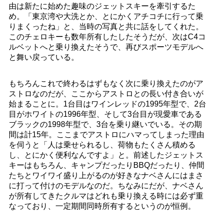
由は新たに始めた趣味のジェットスキーを牽引するた
め。「東京湾や大洗とか、とにかくアチコチに行って乗
りまくったね」と、当時の写真と共に話をしてくれた。
このチェロキーも数年所有したしたそうだが、次はC4コ
ルベットへと乗り換えたそうで、再びスポーツモデルへ
と舞い戻っている。
もちろんこれで終わるはずもなく次に乗り換えたのがア
ストロなのだが、ここからアストロとの長い付き合いが
始まることに。1台目はワインレッドの1995年型で、2台
目がホワイトの1996年型、そして3台目が現愛車である
ブラックの1998年型で、3台を乗り継いでいる。その期
間は計15年。ここまでアストロにハマってしまった理由
を伺うと「人は乗せられるし、荷物もたくさん積める
し、とにかく便利なんですよ」と。前述したジェットス
キーはもちろん、キャンプだったりBBQだったり、仲間
たちとワイワイ盛り上がるのが好きなナベさんにはまさ
に打って付けのモデルなのだ。ちなみにだが、ナベさん
が所有してきたクルマはどれも乗り換える時には必ず重
なっており、一定期間同時所有するというのが恒例。