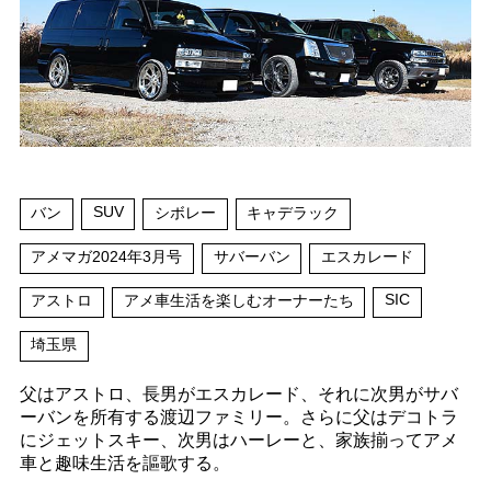
SUV
バン
シボレー
キャデラック
アメマガ2024年3月号
サバーバン
エスカレード
SIC
アストロ
アメ車生活を楽しむオーナーたち
埼玉県
父はアストロ、長男がエスカレード、それに次男がサバ
ーバンを所有する渡辺ファミリー。さらに父はデコトラ
にジェットスキー、次男はハーレーと、家族揃ってアメ
車と趣味生活を謳歌する。