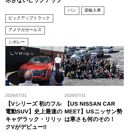
尽きないピックアップ
バン
逆輸入車
ピックアップトラック
アメマガガールズ
シボレー
2026/07/31
2026/07/31
【Vシリーズ 初のフル
【US NISSAN CAR
電動SUV】史上最速の
MEET】USニッサン勢
キャデラック・リリッ
は寒さも何のその！
クVがデビュー!!