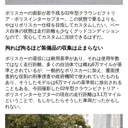
ポリスカーの面影が若干残る02年型クラウンビクトリ
ア・ポリスインターセプター。この状態で乗るよりも、
やはりポリスカー仕様を目指してカスタムしたい。ベー
ス自体の状態は走行距離も少なくグッドコンディション
なので、安心してカスタムに没頭できるはずだ。
拘れば拘るほど装備品の収集は止まらない
ポリスカーの退役には耐用基準があり、それは使用年数
ではなく走行距離。多くの自治体では概ね6万マイルが基
準とされているが、一般的なポリスカーに加え、覆面捜
査的な役割の刑事捜査や政府機関で使われていたものも
あり、そうしたモデルは6万マイルの基準前に放出される
こともある。今回撮影した02年型クラウンビクトリア・
ポリスインターセプターの現在の走行距離は3.1万マイル
ということで、もしかしたらそうした車両だったかもし
れない。