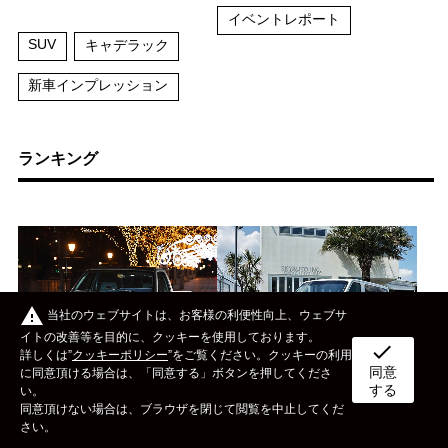
イベントレポート
SUV
キャデラック
新車インプレッション
ランキング
warning
当社のウェブサイトは、お客様の利便性向上、ウェブサ
イトの改善等を目的に、クッキーを使用しております。
check
詳しくは”
クッキーポリシー
”をご覧ください。クッキーの利用
同意
ボディタイプ
メーカー
カスタム&メンテナンス
に同意頂ける場合は、「同意する」ボタンを押してくださ
する
2026/08/06
2022/04/08
い。
同意頂けない場合は、ブラウザを閉じて閲覧を中止してくだ
【シボレー C-1500】
US日産の巨大ユーティ
イベント
ライフスタイル
OTHER
さい。
トラブル続きの悩みが
リティバンのNV3500