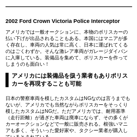
2002 Ford Crown Victoria Police Interceptor
アメリカでは一般オークションに、本物のポリスカーの
払い下げが出品されることもある。本国にはマニアが多
く存在し、車両の人気は常に高く、日本に運ばれてくる
のはごくわずか。そんな激レア車両がガレージダイバン
に入庫している。装備品を集めて、ポリスカーを作って
しまうのも面白い！
アメリカには装備品を扱う業者もありポリス
カーを再現することも可能
日本の警察車両を模したカスタムはNGなのは言うまでも
ないが、アメリカでも当然ながらポリスカーをそっくり
模したカスタムはNGだ。ただアメリカでは、耐用基準
（走行距離）が過ぎた車両は廃車にならず、その多くが
カーオークションなどで一般に販売される。根強いマニ
アも多く、そういった愛好家や、タクシー業者が購入し
ているとされている。