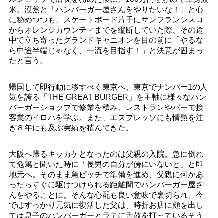
米。漠然と「ハンバーガー屋さんをやりたいな！」と心
に秘めつつも、スケートボード片手にサンフランシスコ
からオレンジカウンティまでを縦断していた際、その途
中で立ち寄ったグランドキャニオンを目の前に「やるな
ら中途半端じゃなく、一流を目指す！」と決意が固まっ
たと言う。
帰国して即行動に移すべく東京へ。東京でナンバー1の人
気を誇る「THE GREAT BURGER」を主軸に様々なハン
バーガーショップで修業を積み、レストランやバーで接
客業のイロハを学ぶ。また、エスプレッソにも情熱を注
ぎ８年にも及ぶ実績を積んできた。
大阪へ帰るキッカケとなったのは父親の入院。急に倒れ
て危篤と聞いた時に「長男の自分が傍にいないと」と即
地元へ。そのまま急ピッチで準備を進め、父親に何かあ
ったらすぐに駆けつけられる距離間でハンバーガー屋さ
んをやることに。そんな心配も良い意味で裏切られ、今
ではすっかり元気に復活した父は、時折お店に顔を出し
ては息子のハンバーガーとラテに舌鼓を打っているそう