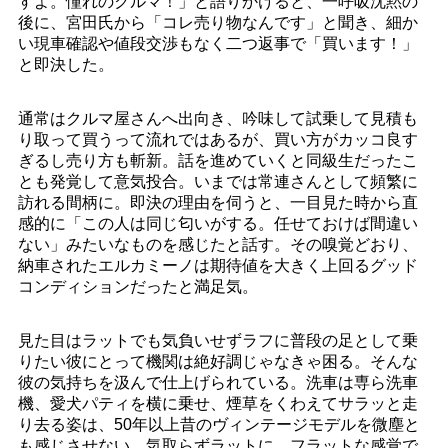
すよ。憧れのクルマ！」と語りかけると、一呼吸沈黙の
後に、宮田氏から「コレ売り物なんです」と聞き、細か
い現車確認や値段交渉もなく二つ返事で「買います！」
と即決した。
通常はクルマ屋さんへ出向き、吟味して試乗して見積も
り取って買うって流れではあるが、買い方がカッコ良す
ぎるし売り方も斬新。話を進めていくと同級生だったこ
とも発覚して意気投合。いまでは常連さんとして頻繁に
訪れる間柄に。即決の理由を伺うと、一目見た時から直
感的に「この人は同じ匂いがする。任せておけば間違い
ない」みたいなものを感じたと話す。その嗅覚どおり、
納車されたエルカミーノは期待値を大きく上回るグッド
コンディションだったと満足気。
見た目はラットでも気負いせずラフに普段の足として乗
りたい彼にとって機関は絶好調じゃなきゃ困る。そんな
彼の気持ちを汲んで仕上げられている。洗車は専ら洗車
機、愛犬パティを横に乗せ、煙草をくわえてサラッと走
り去る姿は、50年以上昔のヴィンテージモデルを微塵と
も感じさせない。気取らずラットに、フラットな感覚で