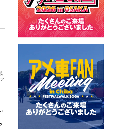
規
ドア
だ
ク