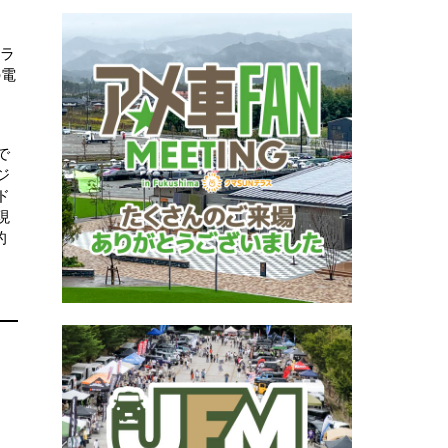
ーラ
の電
で
ジ
ド
現
的