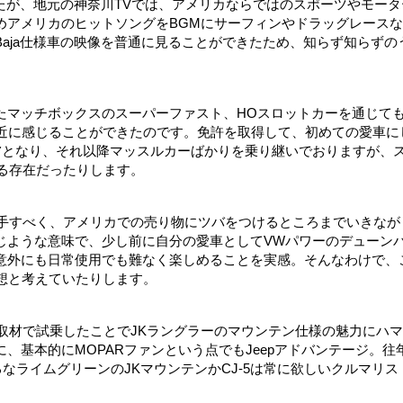
したが、地元の神奈川TVでは、アメリカならではのスポーツやモータ
めアメリカのヒットソングをBGMにサーフィンやドラッグレース
aja仕様車の映像を普通に見ることができたため、知らず知らずの
たマッチボックスのスーパーファスト、HOスロットカーを通じて
を身近に感じることができたのです。免許を取得して、初めての愛車に
虜となり、それ以降マッスルカーばかりを乗り継いでおりますが、
なる存在だったりします。
入手すべく、アメリカでの売り物にツバをつけるところまでいきなが
じような意味で、少し前に自分の愛車としてVWパワーのデューン
意外にも日常使用でも難なく楽しめることを実感。そんなわけで、
理想と考えていたりします。
の取材で試乗したことでJKラングラーのマウンテン仕様の魅力にハ
、基本的にMOPARファンという点でもJeepアドバンテージ。往
なライムグリーンのJKマウンテンかCJ‐5は常に欲しいクルマリス