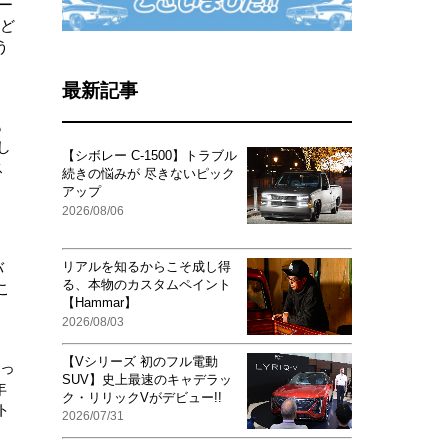
ー
など
う
最新記事
も
し
【シボレー C-1500】トラブル
ス
続きの悩みが 尽きないピック
アップ
2026/08/06
リアルを知るからこそ成し得
バ
る、本物のカスタムペイント
こ
【Hammar】
2026/08/03
【Vシリーズ 初のフル電動
マっ
SUV】史上最速のキャデラッ
年
ク・リリックVがデビュー!!
ト
2026/07/31