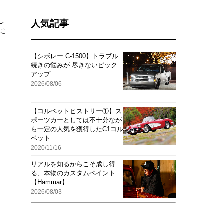
し
人気記事
に
【シボレー C-1500】トラブル
続きの悩みが 尽きないピック
アップ
2026/08/06
【コルベットヒストリー①】ス
ポーツカーとしては不十分なが
ら一定の人気を獲得したC1コル
ベット
2020/11/16
リアルを知るからこそ成し得
る、本物のカスタムペイント
【Hammar】
2026/08/03