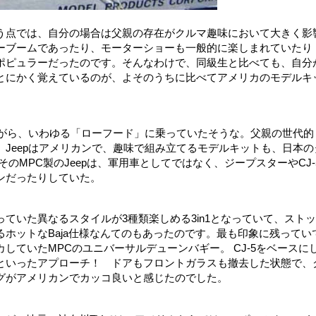
う点では、自分の場合は父親の存在がクルマ趣味において大きく影
ーブームであったり、モーターショーも一般的に楽しまれていたり
ポピュラーだったのです。そんなわけで、同級生と比べても、自分
とにかく覚えているのが、よそのうちに比べてアメリカのモデルキ
ながら、いわゆる「ローフード」に乗っていたそうな。父親の世代的
Jeepはアメリカンで、趣味で組み立てるモデルキットも、日本の
のMPC製のJeepは、軍用車としてではなく、ジープスターやCJ‐
ンだったりしていた。
ていた異なるスタイルが3種類楽しめる3in1となっていて、ストッ
ホットなBaja仕様なんてのもあったのです。最も印象に残ってい
していたMPCのユニバーサルデューンバギー。 CJ‐5をベースに
といったアプローチ！ ドアもフロントガラスも撤去した状態で、
グがアメリカンでカッコ良いと感じたのでした。