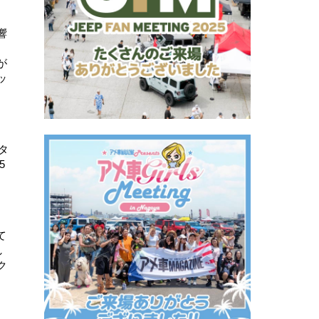
響
が
ッ
タ
5
て
し
ク