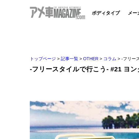
ボディタイプ
メー
トップページ
>
記事一覧
>
OTHER
>
コラム
>
-フリー
-フリースタイルで行こう- #21 