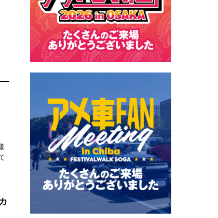
様
て
カ