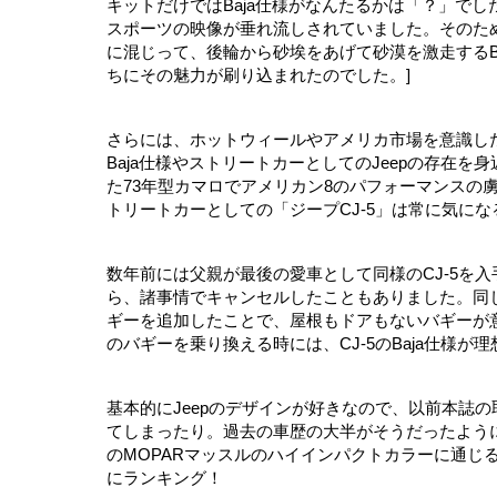
キットだけではBaja仕様がなんたるかは「？」で
スポーツの映像が垂れ流しされていました。そのた
に混じって、後輪から砂埃をあげて砂漠を激走するB
ちにその魅力が刷り込まれたのでした。]
さらには、ホットウィールやアメリカ市場を意識し
Baja仕様やストリートカーとしてのJeepの存在
た73年型カマロでアメリカン8のパフォーマンスの
トリートカーとしての「ジープCJ‐5」は常に気に
数年前には父親が最後の愛車として同様のCJ‐5を
ら、諸事情でキャンセルしたこともありました。同
ギーを追加したことで、屋根もドアもないバギーが
のバギーを乗り換える時には、CJ‐5のBaja仕様が
基本的にJeepのデザインが好きなので、以前本誌
てしまったり。過去の車歴の大半がそうだったように
のMOPARマッスルのハイインパクトカラーに通じる
にランキング！