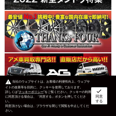
warning
当社のウェブサイトは、お客様の利便性向上、ウェブサ
イトの改善等を目的に、クッキーを使用しております。
check
詳しくは”
クッキーポリシー
”をご覧ください。クッキーの利用
同意
ボディタイプ
メーカー
カスタム&メンテナンス
に同意頂ける場合は、「同意する」ボタンを押してくださ
する
い。
同意頂けない場合は、ブラウザを閉じて閲覧を中止してくだ
イベント
ライフスタイル
OTHER
さい。