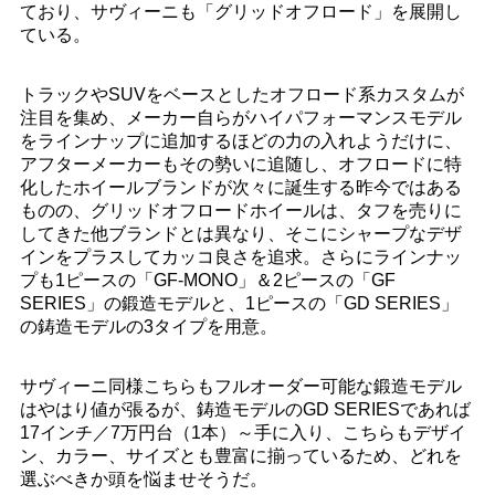
ており、サヴィーニも「グリッドオフロード」を展開し
ている。
トラックやSUVをベースとしたオフロード系カスタムが
注目を集め、メーカー自らがハイパフォーマンスモデル
をラインナップに追加するほどの力の入れようだけに、
アフターメーカーもその勢いに追随し、オフロードに特
化したホイールブランドが次々に誕生する昨今ではある
ものの、グリッドオフロードホイールは、タフを売りに
してきた他ブランドとは異なり、そこにシャープなデザ
インをプラスしてカッコ良さを追求。さらにラインナッ
プも1ピースの「GF‐MONO」＆2ピースの「GF
SERIES」の鍛造モデルと、1ピースの「GD SERIES」
の鋳造モデルの3タイプを用意。
サヴィーニ同様こちらもフルオーダー可能な鍛造モデル
はやはり値が張るが、鋳造モデルのGD SERIESであれば
17インチ／7万円台（1本）～手に入り、こちらもデザイ
ン、カラー、サイズとも豊富に揃っているため、どれを
選ぶべきか頭を悩ませそうだ。