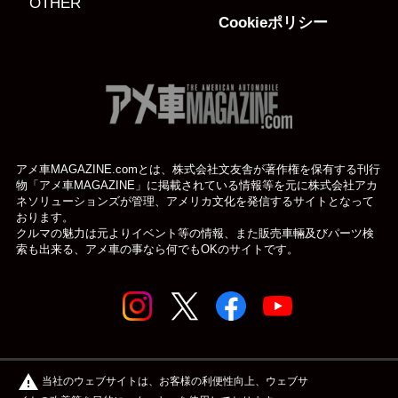
OTHER
Cookieポリシー
アメ車MAGAZINE.comとは、株式会社文友舎が著作権を保有する刊行
物「アメ車MAGAZINE」に掲載されている
情報等を元に株式会社アカ
ネソリューションズが管理、アメリカ文化を発信するサイトとなって
おります。
クルマの魅力は元よりイベント等の情報、また販売車輛及びパーツ検
索も出来る、アメ車の事なら何でもOKのサイトです。
© アメ車のWEBマガジン アメ車マガジン公式WEBサイト
warning
当社のウェブサイトは、お客様の利便性向上、ウェブサ
| アメマガ All rights reserved.