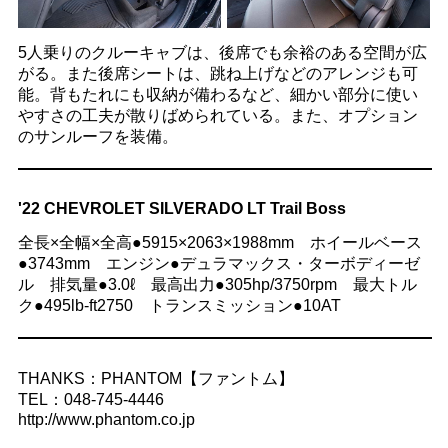
5人乗りのクルーキャブは、後席でも余裕のある空間が広
がる。また後席シートは、跳ね上げなどのアレンジも可
能。背もたれにも収納が備わるなど、細かい部分に使い
やすさの工夫が散りばめられている。また、オプション
のサンルーフを装備。
'22 CHEVROLET SILVERADO LT Trail Boss
全長×全幅×全高●5915×2063×1988mm ホイールベース
●3743mm エンジン●デュラマックス・ターボディーゼ
ル 排気量●3.0ℓ 最高出力●305hp/3750rpm 最大トル
ク●495lb-ft2750 トランスミッション●10AT
THANKS：PHANTOM【ファントム】
TEL：048-745-4446
http://www.phantom.co.jp