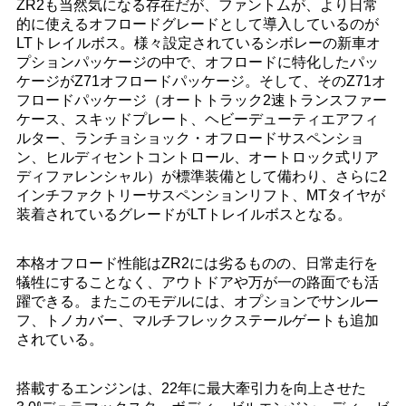
ZR2も当然気になる存在だが、ファントムが、より日常
的に使えるオフロードグレードとして導入しているのが
LTトレイルボス。様々設定されているシボレーの新車オ
プションパッケージの中で、オフロードに特化したパッ
ケージがZ71オフロードパッケージ。そして、そのZ71オ
フロードパッケージ（オートトラック2速トランスファー
ケース、スキッドプレート、ヘビーデューティエアフィ
ルター、ランチョショック・オフロードサスペンショ
ン、ヒルディセントコントロール、オートロック式リア
ディファレンシャル）が標準装備として備わり、さらに2
インチファクトリーサスペンションリフト、MTタイヤが
装着されているグレードがLTトレイルボスとなる。
本格オフロード性能はZR2には劣るものの、日常走行を
犠牲にすることなく、アウトドアや万が一の路面でも活
躍できる。またこのモデルには、オプションでサンルー
フ、トノカバー、マルチフレックステールゲートも追加
されている。
搭載するエンジンは、22年に最大牽引力を向上させた