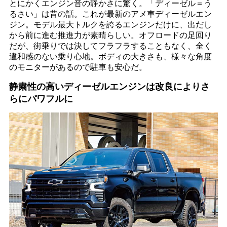
とにかくエンジン音の静かさに驚く。「ディーゼル＝う
るさい」は昔の話。これが最新のアメ車ディーゼルエン
ジン。モデル最大トルクを誇るエンジンだけに、出だし
から前に進む推進力が素晴らしい。オフロードの足回り
だが、街乗りでは決してフラフラすることもなく、全く
違和感のない乗り心地。ボディの大きさも、様々な角度
のモニターがあるので駐車も安心だ。
静粛性の高いディーゼルエンジンは改良によりさ
らにパワフルに