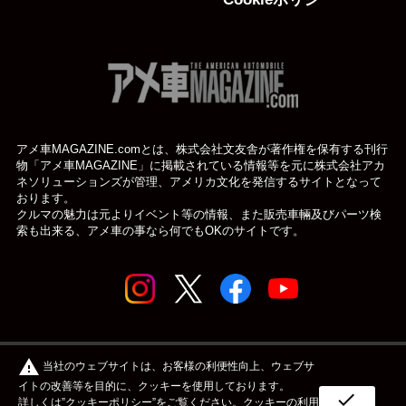
アメ車MAGAZINE.comとは、株式会社文友舎が著作権を保有する刊行
物「アメ車MAGAZINE」に掲載されている
情報等を元に株式会社アカ
ネソリューションズが管理、アメリカ文化を発信するサイトとなって
おります。
クルマの魅力は元よりイベント等の情報、また販売車輛及びパーツ検
索も出来る、アメ車の事なら何でもOKのサイトです。
© アメ車のWEBマガジン アメ車マガジン公式WEBサイト
warning
当社のウェブサイトは、お客様の利便性向上、ウェブサ
| アメマガ All rights reserved.
イトの改善等を目的に、クッキーを使用しております。
check
詳しくは”
クッキーポリシー
”をご覧ください。クッキーの利用