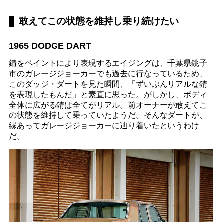
敢えてこの状態を維持し乗り続けたい
1965 DODGE DART
錆をペイントにより表現するエイジングは、千葉県銚子
市のガレージジョーカーでも過去に行なっているため、
このダッジ・ダートを見た瞬間、「ずいぶんリアルな錆
を表現したもんだ」と素直に思った。がしかし、ボディ
全体に広がる錆は全てがリアル。前オーナーが敢えてこ
の状態を維持して乗っていたようだ。そんなダートが、
縁あってガレージジョーカーに辿り着いたというわけ
だ。